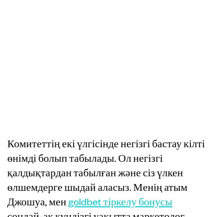
Android жүйесіне
ие болу үшін
Silver Seafood
ойын автоматы
туралы пікірлер
Комитеттің екі үлгісінде негізгі бастау кілті
өнімді болып табылады. Ол негізгі
қалдықтардан табылған және сіз үлкен
өлшемдерге шыдай аласыз. Менің атым
Джошуа, мен
goldbet тіркелу бонусы
сондай-ақ күндізгі уақытта маркетолог