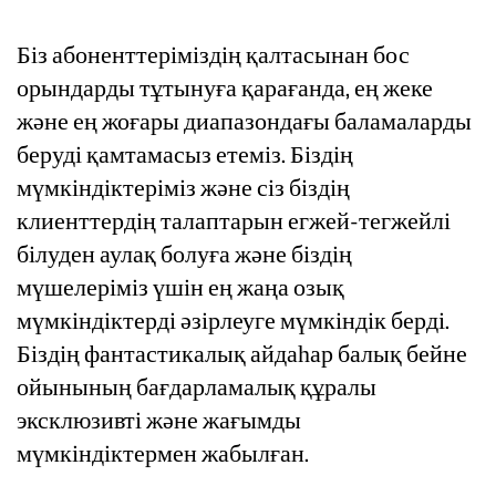
артықшылықтары
Біз абоненттеріміздің қалтасынан бос
орындарды тұтынуға қарағанда, ең жеке
және ең жоғары диапазондағы баламаларды
беруді қамтамасыз етеміз. Біздің
мүмкіндіктеріміз және сіз біздің
клиенттердің талаптарын егжей-тегжейлі
білуден аулақ болуға және біздің
мүшелеріміз үшін ең жаңа озық
мүмкіндіктерді әзірлеуге мүмкіндік берді.
Біздің фантастикалық айдаһар балық бейне
ойынының бағдарламалық құралы
эксклюзивті және жағымды
мүмкіндіктермен жабылған.