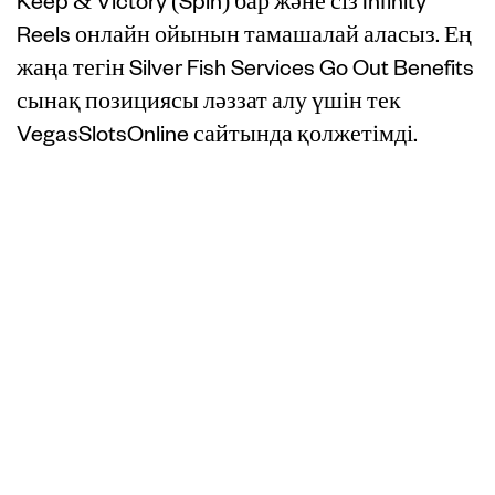
Keep & Victory (Spin) бар және сіз Infinity
Reels онлайн ойынын тамашалай аласыз. Ең
жаңа тегін Silver Fish Services Go Out Benefits
сынақ позициясы ләззат алу үшін тек
VegasSlotsOnline сайтында қолжетімді.
Silver Seafood
Жергілікті казино
Порттары Бейне
ойыны
жүктелмейді: