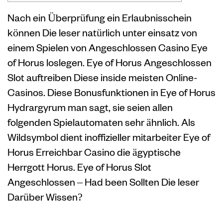
Nach ein Überprüfung ein Erlaubnisschein
können Die leser natürlich unter einsatz von
einem Spielen von Angeschlossen Casino Eye
of Horus loslegen. Eye of Horus Angeschlossen
Slot auftreiben Diese inside meisten Online-
Casinos. Diese Bonusfunktionen in Eye of Horus
Hydrargyrum man sagt, sie seien allen
folgenden Spielautomaten sehr ähnlich. Als
Wildsymbol dient inoffizieller mitarbeiter Eye of
Horus Erreichbar Casino die ägyptische
Herrgott Horus.
Eye of Horus Slot
Angeschlossen – Had been Sollten Die leser
Darüber Wissen?