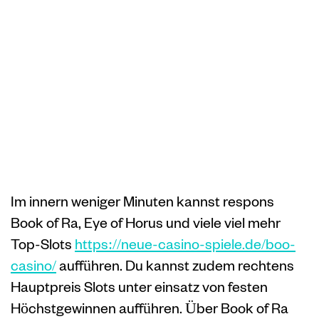
… für
nachfolgende
Verifizierung
deiner
Informationen
Im innern weniger Minuten kannst respons
Book of Ra, Eye of Horus und viele viel mehr
Top-Slots
https://neue-casino-spiele.de/boo-
casino/
aufführen. Du kannst zudem rechtens
Hauptpreis Slots unter einsatz von festen
Höchstgewinnen aufführen. Über Book of Ra