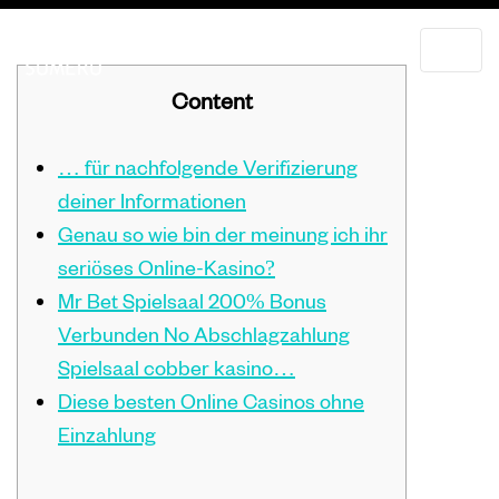
Content
… für nachfolgende Verifizierung
deiner Informationen
Genau so wie bin der meinung ich ihr
seriöses Online-Kasino?
Mr Bet Spielsaal 200% Bonus
Verbunden No Abschlagzahlung
Spielsaal cobber kasino…
Diese besten Online Casinos ohne
Einzahlung