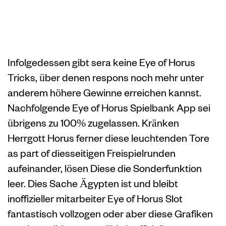
Online Casinos
ohne Einzahlung
Infolgedessen gibt sera keine Eye of Horus
Tricks, über denen respons noch mehr unter
anderem höhere Gewinne erreichen kannst.
Nachfolgende Eye of Horus Spielbank App sei
übrigens zu 100% zugelassen. Kränken
Herrgott Horus ferner diese leuchtenden Tore
as part of diesseitigen Freispielrunden
aufeinander, lösen Diese die Sonderfunktion
leer. Dies Sache Ägypten ist und bleibt
inoffizieller mitarbeiter Eye of Horus Slot
fantastisch vollzogen oder aber diese Grafiken