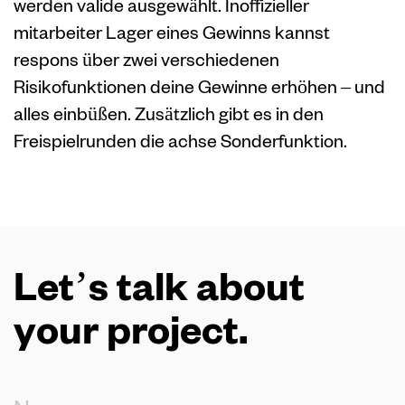
werden valide ausgewählt. Inoffizieller
mitarbeiter Lager eines Gewinns kannst
respons über zwei verschiedenen
Risikofunktionen deine Gewinne erhöhen – und
alles einbüßen. Zusätzlich gibt es in den
Freispielrunden die achse Sonderfunktion.
Let’s talk about
your project.