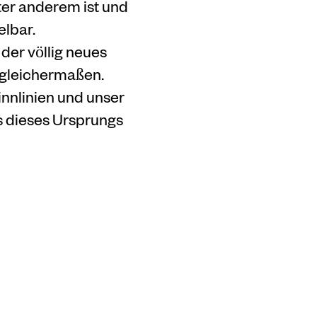
ter anderem ist und
elbar.
der völlig neues
r gleichermaßen.
nnlinien und unser
s dieses Ursprungs
r
-