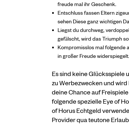
freude mal ihr Geschenk.
Entschluss fassen Eltern zigeu
sehen Diese ganz wichtigen Dat
Liegst du durchweg, verdoppels
gefälscht, wird das Triumph so
Kompromisslos mal folgende alt
in großer Freude widerspiegelt
Es sind keine Glücksspiele 
zu Werbezwecken und wird k
deine Chance auf Freispiel
folgende spezielle Eye of Ho
of Horus Echtgeld verwenden
Provider qua teutone Erlaub