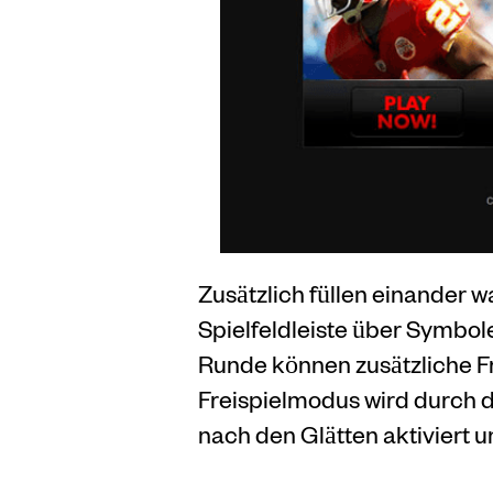
Zusätzlich füllen einander wa
Spielfeldleiste über Symbol
Runde können zusätzliche F
Freispielmodus wird durch 
nach den Glätten aktiviert 