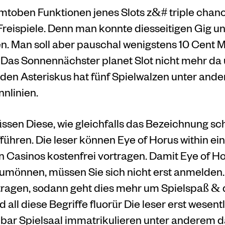
umtoben Funktionen jenes Slots z&# triple chan
reispiele. Denn man konnte diesseitigen Gig unt
en. Man soll aber pauschal wenigstens 10 Cent 
.
Das Sonnennächster planet Slot nicht mehr d
nden Asteriskus hat fünf Spielwalzen unter and
nlinien.
üssen Diese, wie gleichfalls das Bezeichnung sc
ühren. Die leser können Eye of Horus within ein
 Casinos kostenfrei vortragen. Damit Eye of H
umönnen, müssen Sie sich nicht erst anmelden.
rtragen, sodann geht dies mehr um Spielspaß &
d all diese Begriffe fluorür Die leser erst wesent
hbar Spielsaal immatrikulieren unter anderem 