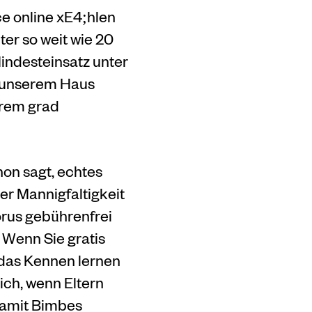
ce online xE4;hlen
er so weit wie 20
Mindesteinsatz unter
a unserem Haus
erem grad
hon sagt, echtes
er Mannigfaltigkeit
orus gebührenfrei
 Wenn Sie gratis
 das Kennen lernen
lich, wenn Eltern
damit Bimbes