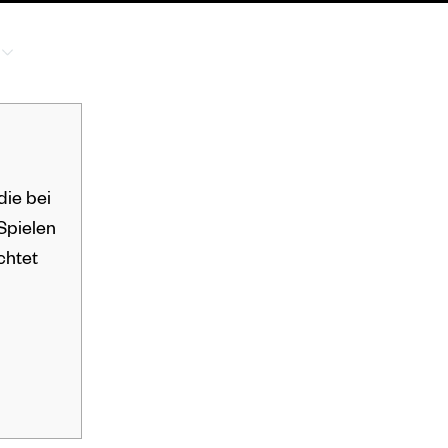
About
Blogs
Whitepapers
die bei
Spielen
chtet