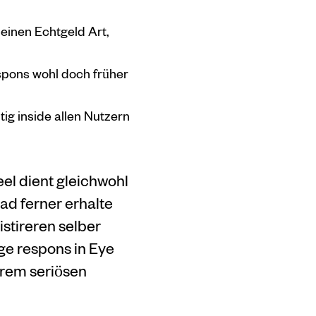
 einen Echtgeld Art,
espons wohl doch früher
ig inside allen Nutzern
el dient gleichwohl
d ferner erhalte
stireren selber
ge respons in Eye
erem seriösen