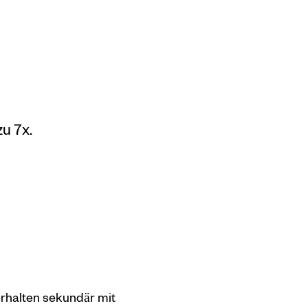
t
u 7x.
s
erhalten sekundär mit