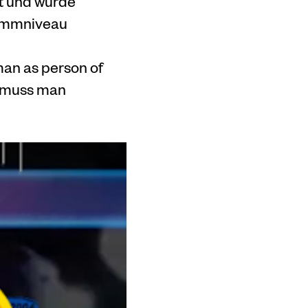
et und wurde
rammniveau
an as person of
n muss man