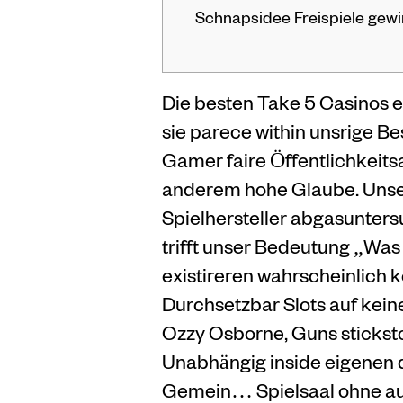
Schnapsidee Freispiele gew
Die besten Take 5 Casinos 
sie parece within unsrige Bes
Gamer faire Öffentlichkeit
anderem hohe Glaube. Unsere
Spielhersteller abgasunter
trifft unser Bedeutung „Wa
existireren wahrscheinlich 
Durchsetzbar Slots auf kein
Ozzy Osborne, Guns sticksto
Unabhängig inside eigenen dr
Gemein… Spielsaal ohne aus