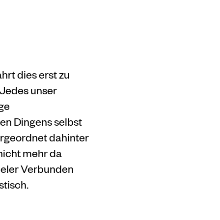
rt dies erst zu
 Jedes unser
oge
en Dingens selbst
tergeordnet dahinter
 nicht mehr da
ieler Verbunden
tisch.