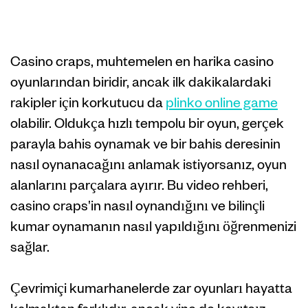
Zar oyunu
Casino craps, muhtemelen en harika casino
oyunlarından biridir, ancak ilk dakikalardaki
rakipler için korkutucu da
plinko online game
olabilir. Oldukça hızlı tempolu bir oyun, gerçek
parayla bahis oynamak ve bir bahis deresinin
nasıl oynanacağını anlamak istiyorsanız, oyun
alanlarını parçalara ayırır. Bu video rehberi,
casino craps'in nasıl oynandığını ve bilinçli
kumar oynamanın nasıl yapıldığını öğrenmenizi
sağlar.
Çevrimiçi kumarhanelerde zar oyunları hayatta