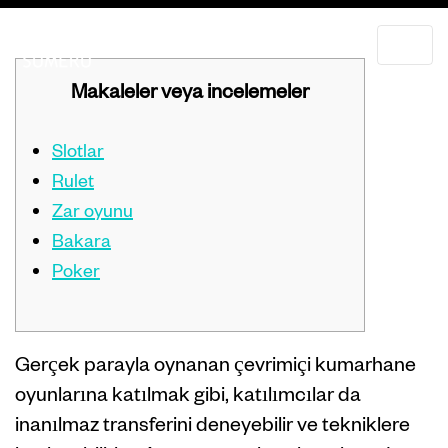
Makaleler veya incelemeler
Slotlar
Rulet
Zar oyunu
Bakara
Poker
Gerçek parayla oynanan çevrimiçi kumarhane
oyunlarına katılmak gibi, katılımcılar da
inanılmaz transferini deneyebilir ve tekniklere