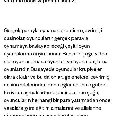
yardıma bahis yapmamalısınız.
Poker
Gerçek parayla oynanan premium çevrimiçi
casinolar, oyuncuların gerçek parayla
oynamaya başlayabileceği çeşitli oyun
aşamalarına erişim sunar. Bunların çoğu video
slot oyunları, masa oyunları ve oyuna başlama
oyunlarıdır. Bu sayede oyuncular krupiyeler
olarak kalır ve bu da onları geleneksel çevrimiçi
casino sitelerinden daha eğlenceli hale getirir.
En iyi anlaşmalı ödeme casinolarının çoğu,
oyuncuların herhangi bir para yatırmadan önce
yasalara göre eğitim almalarını ve ailelerine
öğrenmelerini sağlayan ücretsiz oyun