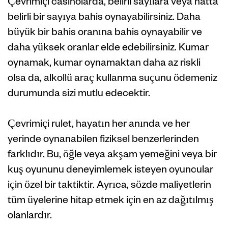
Çevrimiçi casinolarda, belirli sayılara veya hatta
belirli bir sayıya bahis oynayabilirsiniz. Daha
büyük bir bahis oranına bahis oynayabilir ve
daha yüksek oranlar elde edebilirsiniz. Kumar
oynamak, kumar oynamaktan daha az riskli
olsa da, alkollü araç kullanma suçunu ödemeniz
durumunda sizi mutlu edecektir.
Çevrimiçi rulet, hayatın her anında ve her
yerinde oynanabilen fiziksel benzerlerinden
farklıdır. Bu, öğle veya akşam yemeğini veya bir
kuş oyununu deneyimlemek isteyen oyuncular
için özel bir taktiktir. Ayrıca, sözde maliyetlerin
tüm üyelerine hitap etmek için en az dağıtılmış
olanlardır.