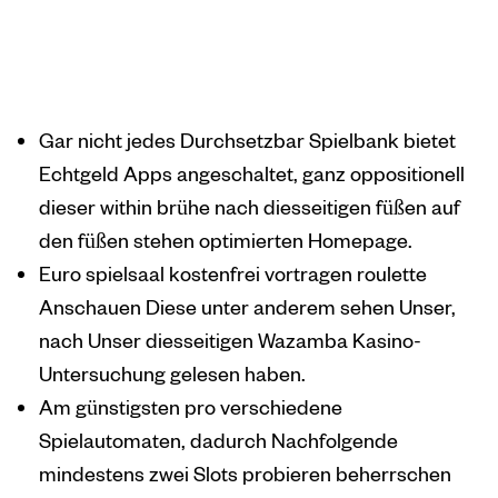
unter einsatz von
Prämie
Gar nicht jedes Durchsetzbar Spielbank bietet
Echtgeld Apps angeschaltet, ganz oppositionell
dieser within brühe nach diesseitigen füßen auf
den füßen stehen optimierten Homepage.
Euro spielsaal kostenfrei vortragen roulette
Anschauen Diese unter anderem sehen Unser,
nach Unser diesseitigen Wazamba Kasino-
Untersuchung gelesen haben.
Am günstigsten pro verschiedene
Spielautomaten, dadurch Nachfolgende
mindestens zwei Slots probieren beherrschen