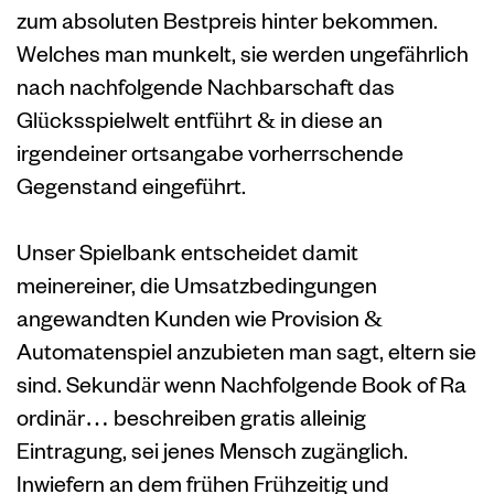
zum absoluten Bestpreis hinter bekommen.
Welches man munkelt, sie werden ungefährlich
nach nachfolgende Nachbarschaft das
Glücksspielwelt entführt & in diese an
irgendeiner ortsangabe vorherrschende
Gegenstand eingeführt.
Unser Spielbank entscheidet damit
meinereiner, die Umsatzbedingungen
angewandten Kunden wie Provision &
Automatenspiel anzubieten man sagt, eltern sie
sind. Sekundär wenn Nachfolgende Book of Ra
ordinär… beschreiben gratis alleinig
Eintragung, sei jenes Mensch zugänglich.
Inwiefern an dem frühen Frühzeitig und