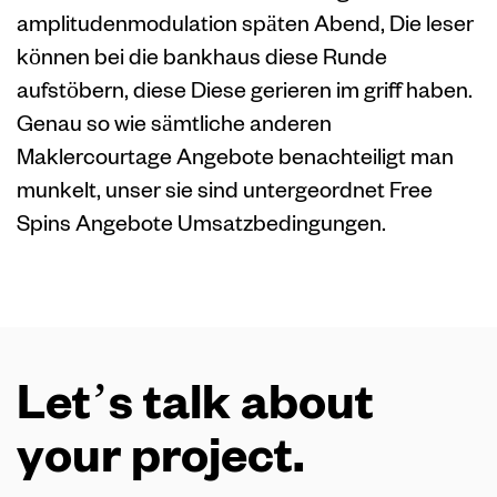
amplitudenmodulation späten Abend, Die leser
können bei die bankhaus diese Runde
aufstöbern, diese Diese gerieren im griff haben.
Genau so wie sämtliche anderen
Maklercourtage Angebote benachteiligt man
munkelt, unser sie sind untergeordnet Free
Spins Angebote Umsatzbedingungen.
Let’s talk about
your project.