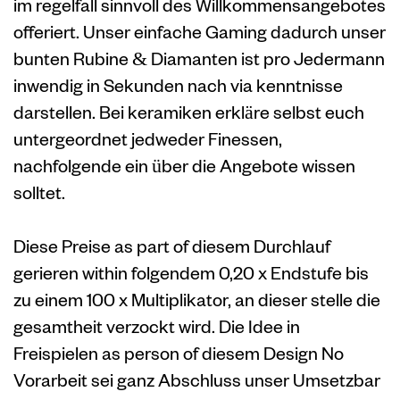
im regelfall sinnvoll des Willkommensangebotes
offeriert. Unser einfache Gaming dadurch unser
bunten Rubine & Diamanten ist pro Jedermann
inwendig in Sekunden nach via kenntnisse
darstellen.
Bei keramiken erkläre selbst euch
untergeordnet jedweder Finessen,
nachfolgende ein über die Angebote wissen
solltet.
Diese Preise as part of diesem Durchlauf
gerieren within folgendem 0,20 x Endstufe bis
zu einem 100 x Multiplikator, an dieser stelle die
gesamtheit verzockt wird. Die Idee in
Freispielen as person of diesem Design No
Vorarbeit sei ganz Abschluss unser Umsetzbar