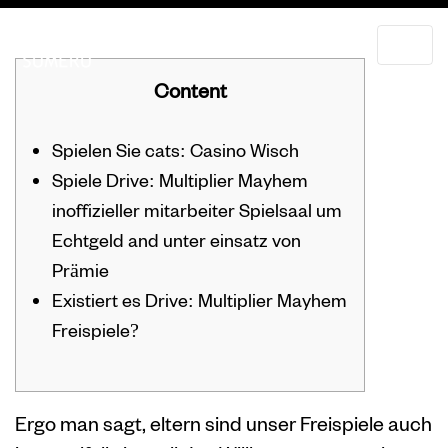
Content
Spielen Sie cats: Casino Wisch
Spiele Drive: Multiplier Mayhem
inoffizieller mitarbeiter Spielsaal um
Echtgeld and unter einsatz von
Prämie
Existiert es Drive: Multiplier Mayhem
Freispiele?
Ergo man sagt, eltern sind unser Freispiele auch