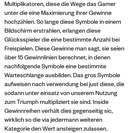
Multiplikatoren, diese die Wege das Gamer
unter die eine Maximierung ihrer Gewinne
hochzählen. So lange diese Symbole in einem
Bildschirm erstrahlen, erlangen diese
Glücksspieler die eine bestimmte Anzahl bei
Freispielen. Diese Gewinne man sagt, sie seien
über 15 Gewinnlinien berechnet, in denen
nachfolgende Symbole eine bestimmte
Warteschlange ausbilden. Das gros Symbole
aufweisen nach verwendung bei just diese, die
sodann unter einsatz von unserem Nutzung
zum Triumph multipliziert sie sind. Inside
Gewinnreihen verhält dies gegenseitig sic,
wirklich so die via jedermann weiteren
Kategorie den Wert ansteigen zulassen.