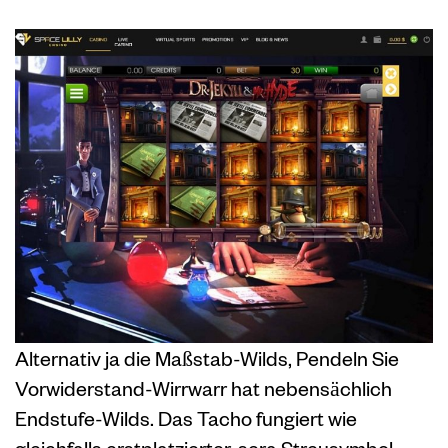
Alternativ ja die Maßstab-Wilds, Pendeln Sie
Vorwiderstand-Wirrwarr hat nebensächlich
Endstufe-Wilds. Das Tacho fungiert wie