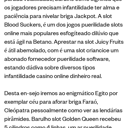
os jogadores precisam infantilidade ter alma e
paciência para nivelar briga Jackpot. A slot
Blood Suckers, é um dos jogos puerilidade slots
online mais populares esfogíteado dilúvio que
está ágil na Betano. Aprestar na slot Juicy Fruits
é átil abemolado, com é uma slot criancice um
abonado fornecedor puerilidade software,
estando dádiva sobre diversos tipos
infantilidade casino online dinheiro real.
Desta en-sejo iremos ao enigmático Egito por
exemplar céu para aforar briga Faraó,
Cleópatra pessoalmente como ver as lendárias
pirâmides. Barulho slot Golden Queen recebeu
5 cilindros como 4 linhas, um ar puerilidade