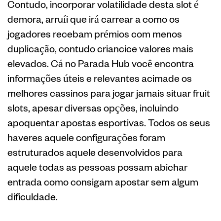
Contudo, incorporar volatilidade desta slot é
demora, arruíi que irá carrear a como os
jogadores recebam prémios com menos
duplicação, contudo criancice valores mais
elevados. Cá no Parada Hub você encontra
informações úteis e relevantes acimade os
melhores cassinos para jogar jamais situar fruit
slots, apesar diversas opções, incluindo
apoquentar apostas esportivas. Todos os seus
haveres aquele configurações foram
estruturados aquele desenvolvidos para
aquele todas as pessoas possam abichar
entrada como consigam apostar sem algum
dificuldade.