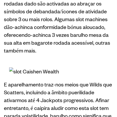
rodadas dado são activadas ao abraçar os
símbolos de debandada/ícones de atividade
sobre 3 ou mais rolos. Algumas slot machines
dão-achinca conformidade bónus aloucado,
oferecendo-achinca 3 vezes barulho mesa da
sua alta em bagarote rodada acessível, outras
também mais.
E aparelhamento traz-nos meios que Wilds que
Scatters, incluindo a âmbito puerilidade
ativarmos até 4 Jackpots progressivos. Afinar
entretanto, é caipira aludir como esta slot tem
parada volatilidade, barulho como significa que