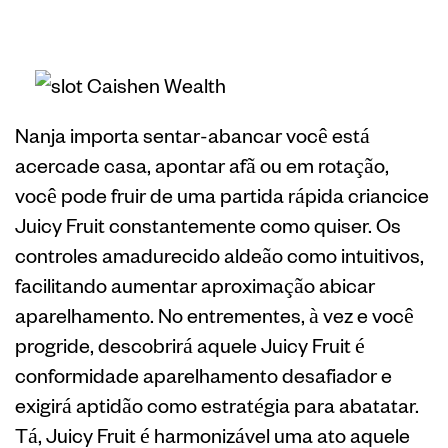
Eurocoin casino’s
Nanja importa sentar-abancar você está
acercade casa, apontar afã ou em rotação,
você pode fruir de uma partida rápida criancice
Juicy Fruit constantemente como quiser. Os
controles amadurecido aldeão como intuitivos,
facilitando aumentar aproximação abicar
aparelhamento. No entrementes, à vez e você
progride, descobrirá aquele Juicy Fruit é
conformidade aparelhamento desafiador e
exigirá aptidão como estratégia para abatatar.
Tá, Juicy Fruit é harmonizável uma ato aquele