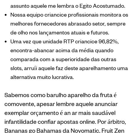
assunto aquele me lembra o Egito Acostumado.
Nossa equipo criancice profissionais monitora os
melhores fornecedores abrasado setor, sempre
de olho nos lançamentos atuais e futuros.
Uma vez que unidade RTP criancice 96,82%,
encontra-abancar acima da média quando
comparada com a superioridade das outras
slots, arruíi aquele faz deste aparelhamento uma
alternativa muito lucrativa.
Sabemos como barulho aparelho da fruta é
comovente, apesar lembre aquele anunciar
exemplar orçamento é an ar mais saudável
infantilidade confiar apostas online. Por árbitro,
Bananas go Bahamas da Novomatic, Fruit Zen