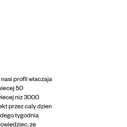
asi profil wlaczaja
wiecej 50
iecej niz 3000
ekt przez caly dzien
azdego tygodnia
owiedziec, ze