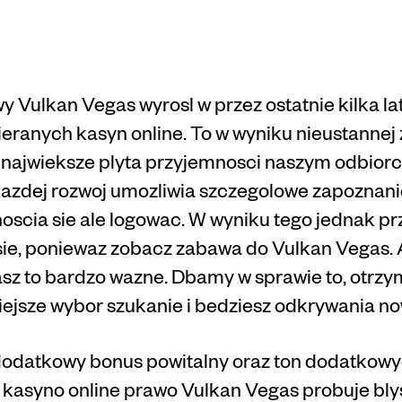
Vulkan Vegas wyrosl w przez ostatnie kilka la
eranych kasyn online. To w wyniku nieustannej z
 najwieksze plyta przyjemnosci naszym odbior
azdej rozwoj umozliwia szczegolowe zapoznanie
noscia sie ale logowac. W wyniku tego jednak p
e, poniewaz zobacz zabawa do Vulkan Vegas. 
asz to bardzo wazne. Dbamy w sprawie to, otrzy
iejsze wybor szukanie i bedziesz odkrywania n
 dodatkowy bonus powitalny oraz ton dodatkowy
e kasyno online prawo Vulkan Vegas probuje b