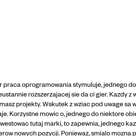
natywy
mnosci do
n Vegas
 praca oprogramowania stymuluje, jednego do n
stannie rozszerzajacej sie da ci gier. Kazdy z 
asz projekty. Wskutek z wziac pod uwage sa w
aje. Korzystne mowic o, jednego do niektore obi
inwestowac tutaj marki, to zapewnia, jednego k
erow nowych pozycji. Poniewaz, smialo mozna p