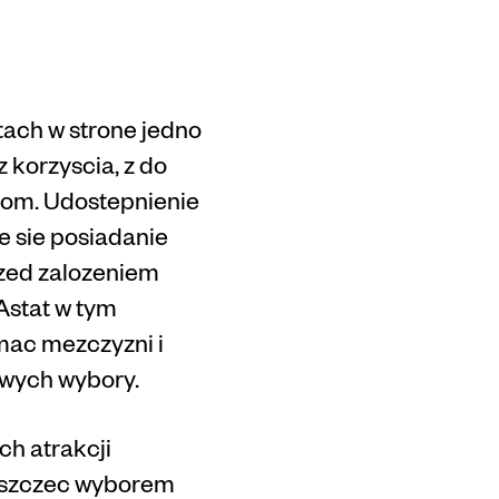
tach w strone jedno
 korzyscia, z do
com. Udostepnienie
 sie posiadanie
rzed zalozeniem
Astat w tym
mac mezczyzni i
owych wybory.
ch atrakcji
lyszczec wyborem