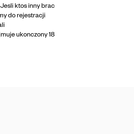
esli ktos inny brac
y do rejestracji
li
ejmuje ukonczony 18