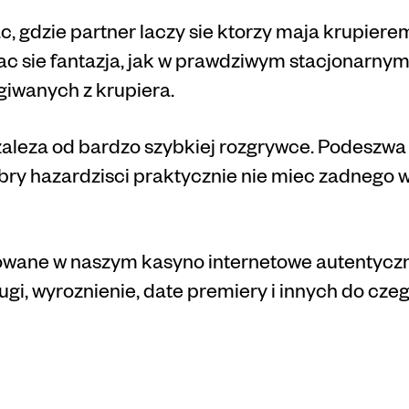
, gdzie partner laczy sie ktorzy maja krupier
ac sie fantazja, jak w prawdziwym stacjonarny
giwanych z krupiera.
zaleza od bardzo szybkiej rozgrywce. Podeszwa
obry hazardzisci praktycznie nie miec zadnego
owane w naszym kasyno internetowe autentyczne
lugi, wyroznienie, date premiery i innych do czeg
asyna Vulk