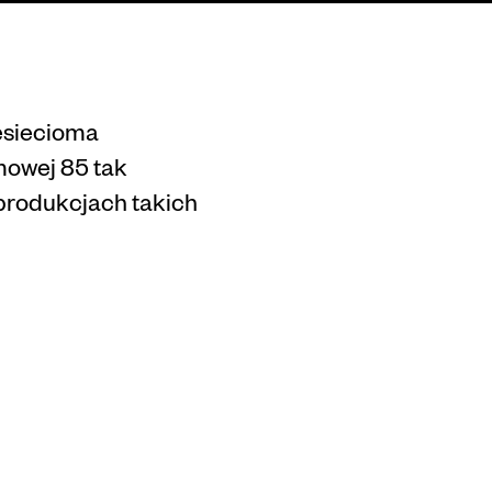
Webinar
Contact us
esiecioma
mowej 85 tak
 produkcjach takich