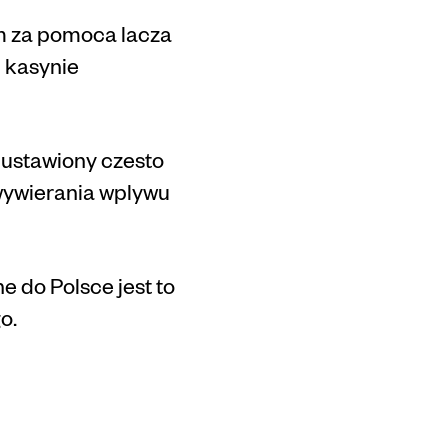
em za pomoca lacza
m kasynie
 ustawiony czesto
 wywierania wplywu
 do Polsce jest to
o.
an