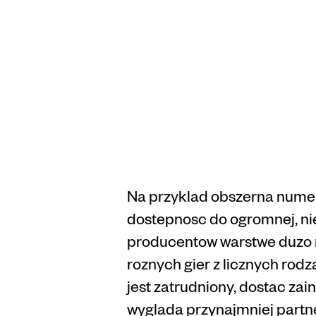
Alter
przyje
Vulka
Na przyklad obszerna numer
dostepnosc do ogromnej, nieu
producentow warstwe duzo m
roznych gier z licznych rodz
jest zatrudniony, dostac za
wyglada przynajmniej partn