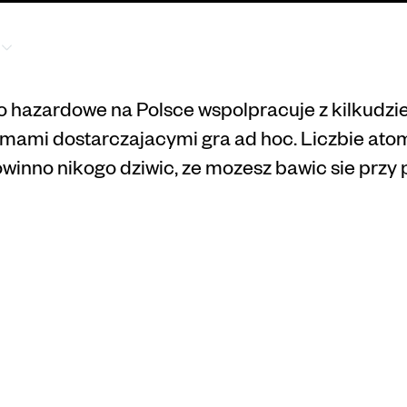
About
Blogs
Whitepapers
o hazardowe na Polsce wspolpracuje z kilkudzi
rmami dostarczajacymi gra ad hoc. Liczbie ato
winno nikogo dziwic, ze mozesz bawic sie przy