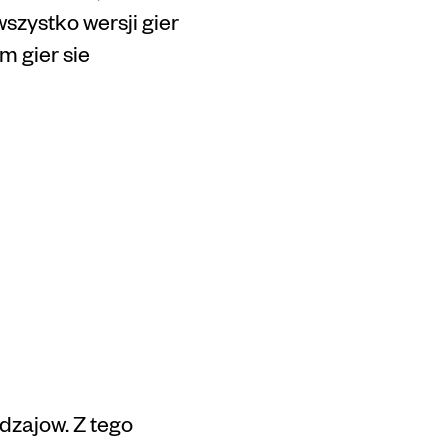
szystko wersji gier
m gier sie
kan
dzajow. Z tego