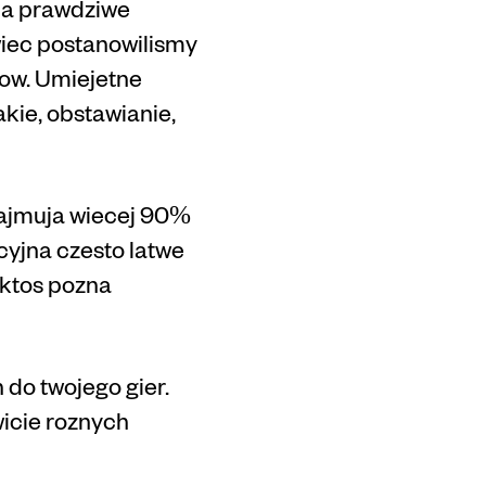
na prawdziwe
wiec postanowilismy
row. Umiejetne
kie, obstawianie,
 zajmuja wiecej 90%
cyjna czesto latwe
 ktos pozna
 do twojego gier.
icie roznych