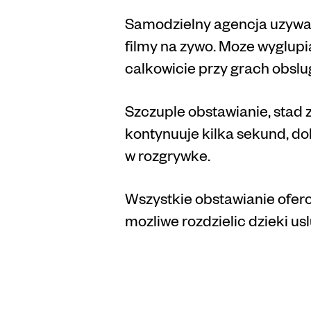
Samodzielny agencja uzywac
filmy na zywo. Moze wyglupi
calkowicie przy grach obslu
Szczuple obstawianie, stad 
kontynuuje kilka sekund, d
w rozgrywke.
Wszystkie obstawianie ofer
mozliwe rozdzielic dzieki us
Ton k