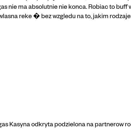
s nie ma absolutnie nie konca. Robiac to buff w
lasna reke � bez wzgledu na to, jakim rodzaje
rodnosc
mnosci Vul
as Kasyna odkryta podzielona na partnerow ro