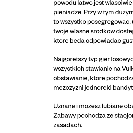
powodu latwo jest wlasciwi
pieniadze. Przy w tym duzym
to wszystko posegregowac, u
twoje wlasne srodkow dostep
ktore beda odpowiadac gust
Najgoretszy typ gier losowy
wszystkich stawianie na Vul
obstawianie, ktore pochodza
mezczyzni jednoreki bandyta
Uznane i mozesz lubiane obs
Zabawy pochodza ze stacjon
zasadach.