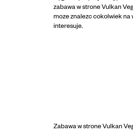
zabawa w strone Vulkan Vega
moze znalezc cokolwiek na w
interesuje.
Rozno
przyje
Vegas
Zabawa w strone Vulkan Veg