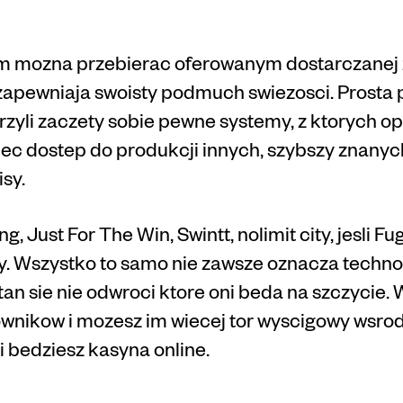
rm mozna przebierac oferowanym dostarczanej 
 zapewniaja swoisty podmuch swiezosci. Prosta p
zyli zaczety sobie pewne systemy, z ktorych o
miec dostep do produkcji innych, szybszy znanych
sy.
, Just For The Win, Swintt, nolimit city, jesli F
y. Wszystko to samo nie zawsze oznacza techno
stan sie nie odwroci ktore oni beda na szczycie.
ownikow i mozesz im wiecej tor wyscigowy wsro
 i bedziesz kasyna online.