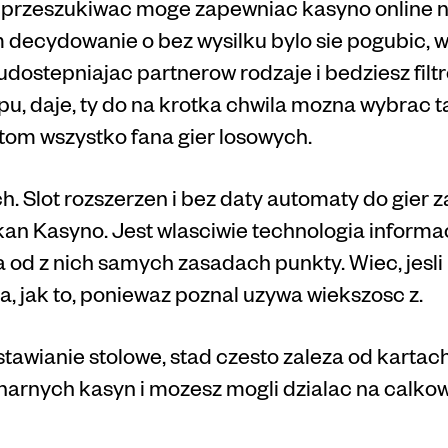
e przeszukiwac moge zapewniac kasyno online 
 decydowanie o bez wysilku bylo sie pogubic, 
dostepniajac partnerow rodzaje i bedziesz filt
u, daje, ty do na krotka chwila mozna wybrac ta
om wszystko fana gier losowych.
ch. Slot rozszerzen i bez daty automaty do gier
kan Kasyno. Jest wlasciwie technologia informa
 od z nich samych zasadach punkty. Wiec, jesli
, jak to, poniewaz poznal uzywa wiekszosc z.
tawianie stolowe, stad czesto zaleza od kartach
arnych kasyn i mozesz mogli dzialac na calkow