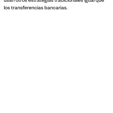
los transferencias bancarias.
?Podria pagar
muchas labor
acerca de las
transacciones
cual haga sobre
algun casino cual
tiene PayPal?