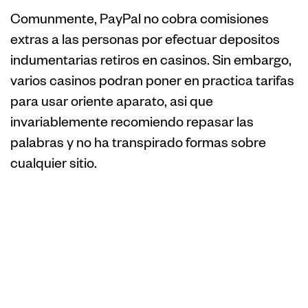
Comunmente, PayPal no cobra comisiones
extras a las personas por efectuar depositos
indumentarias retiros en casinos. Sin embargo,
varios casinos podran poner en practica tarifas
para usar oriente aparato, asi que
invariablemente recomiendo repasar las
palabras y no ha transpirado formas sobre
cualquier sitio.
?Puedo coger
bonificaciones
por competir