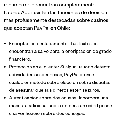
recursos se encuentran completamente
fiables. Aqui asisten las funciones de decision
mas profusamente destacadas sobre casinos
que aceptan PayPal en Chile:
Encriptacion destacamento: Tus textos se
encuentran a salvo para la encriptacion de grado
financiero.
Proteccion en el cliente: Si algun usuario detecta
actividades sospechosas, PayPal provee
cualquier metodo sobre eleccion sobre disputas
de asegurar que sus dineros esten seguros.
Autenticacion sobre dos causas: Incorpora una
mascara adicional sobre defensa an usted posee
una verificacion sobre dos consejos.