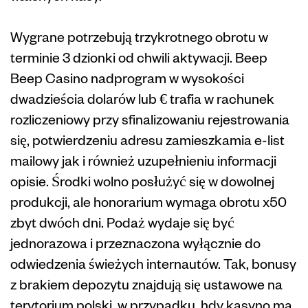
Wygrane potrzebują trzykrotnego obrotu w
terminie 3 dzionki od chwili aktywacji. Beep
Beep Casino nadprogram w wysokości
dwadzieścia dolarów lub € trafia w rachunek
rozliczeniowy przy sfinalizowaniu rejestrowania
się, potwierdzeniu adresu zamieszkamia e-list
mailowy jak i również uzupełnieniu informacji
opisie. Środki wolno posłużyć się w dowolnej
produkcji, ale honorarium wymaga obrotu x50
zbyt dwóch dni. Podaż wydaje się być
jednorazowa i przeznaczona wyłącznie do
odwiedzenia świeżych internautów. Tak, bonusy
z brakiem depozytu znajdują się ustawowe na
terytorium polski, w przypadku, hdy kasyno ma