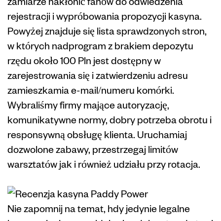
zamiarze nakłonić fanów do odwiedzenia
rejestracji i wypróbowania propozycji kasyna.
Powyżej znajduje się lista sprawdzonych stron,
w których nadprogram z brakiem depozytu
rzędu około 100 Pln jest dostępny w
zarejestrowania się i zatwierdzeniu adresu
zamieszkamia e-mail/numeru komórki.
Wybraliśmy firmy mające autoryzację,
komunikatywne normy, dobry potrzeba obrotu i
responsywną obsługę klienta. Uruchamiaj
dozwolone zabawy, przestrzegaj limitów
warsztatów jak i również udziału przy rotacja.
Nie zapomnij na temat, hdy jedynie legalne