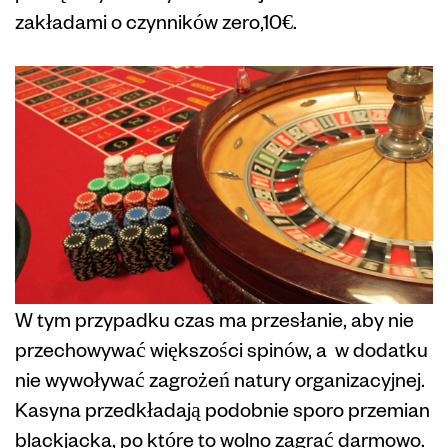
zakładami o czynników zero,10€.
W tym przypadku czas ma przesłanie, aby nie
przechowywać większości spinów, a w dodatku
nie wywoływać zagrożeń natury organizacyjnej.
Kasyna przedkładają podobnie sporo przemian
blackjacka, po które to wolno zagrać darmowo.