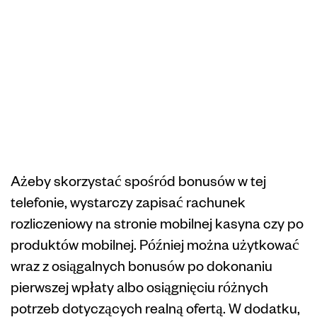
gierek
dostępnych do
wykorzystywania
bonusu
Ażeby skorzystać spośród bonusów w tej
telefonie, wystarczy zapisać rachunek
rozliczeniowy na stronie mobilnej kasyna czy po
produktów mobilnej. Później można użytkować
wraz z osiągalnych bonusów po dokonaniu
pierwszej wpłaty albo osiągnięciu różnych
potrzeb dotyczących realną ofertą. W dodatku,