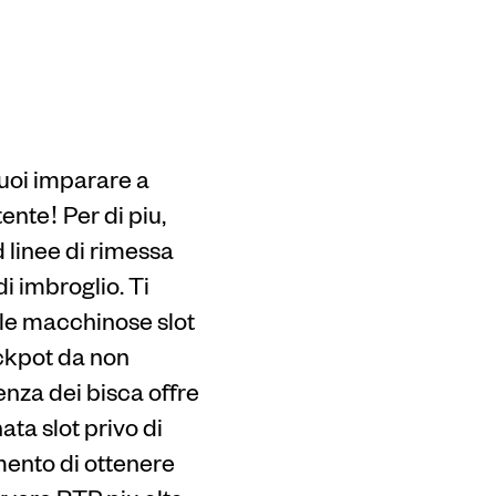
puoi imparare a
nte! Per di piu,
d linee di rimessa
i imbroglio. Ti
lle macchinose slot
ackpot da non
lenza dei bisca offre
ta slot privo di
mento di ottenere