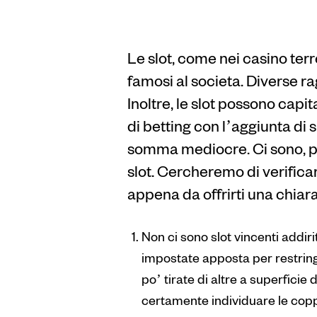
slot
Le slot, come nei casino terre
famosi al societa. Diverse rag
Inoltre, le slot possono cap
di betting con l’aggiunta di 
somma mediocre. Ci sono, per
slot. Cercheremo di verificar
appena da offrirti una chiar
Non ci sono slot vincenti addir
impostate apposta per restring
po’ tirate di altre a superficie 
certamente individuare le coppi