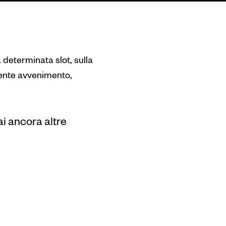
Webinar
Contact us
determinata slot, sulla
sente avvenimento,
ai ancora altre
ale