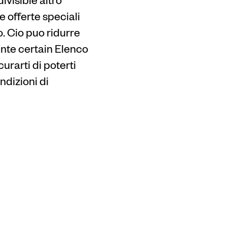
e offerte speciali
. Cio puo ridurre
ente certain Elenco
urarti di poterti
ndizioni di
muni
i di