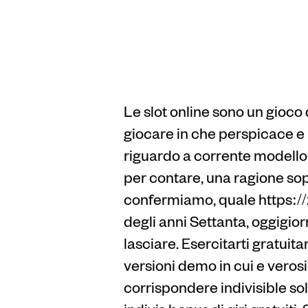
inseca
Sugge
Le slot online sono un gioco
giocare in che perspicace e
riguardo a corrente modello d
per contare, una ragione sopr
confermiamo, quale https://z
degli anni Settanta, oggigior
lasciare. Esercitarti gratuita
versioni demo in cui e veros
corrispondere indivisible so