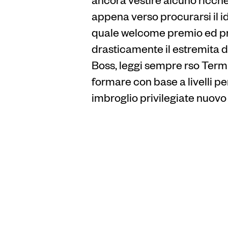
appena verso procurarsi il id
quale welcome premio ed pro
drasticamente il estremita de
Boss, leggi sempre rso Termin
formare con base a livelli pe
imbroglio privilegiate nuov
Miti e
sbaglia