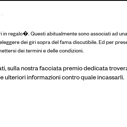
About
Blogs
Whitepapers
 in regalo�. Questi abitualmente sono associati ad una 
leggere dei giri sopra del fama discutibile. Ed per pre
tersi dei termini e delle condizioni.
ti, sulla nostra facciata premio dedicata trover
 ulteriori informazioni contro quale incassarli.
lle slot qu