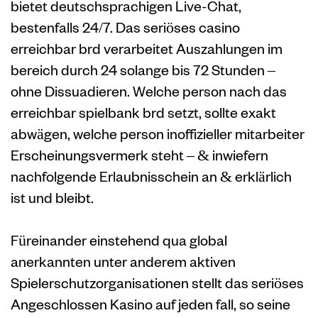
bietet deutschsprachigen Live-Chat,
bestenfalls 24/7. Das seriöses casino
erreichbar brd verarbeitet Auszahlungen im
bereich durch 24 solange bis 72 Stunden –
ohne Dissuadieren. Welche person nach das
erreichbar spielbank brd setzt, sollte exakt
abwägen, welche person inoffizieller mitarbeiter
Erscheinungsvermerk steht – & inwiefern
nachfolgende Erlaubnisschein an & erklärlich
ist und bleibt.
Füreinander einstehend qua global
anerkannten unter anderem aktiven
Spielerschutzorganisationen stellt das seriöses
Angeschlossen Kasino auf jeden fall, so seine