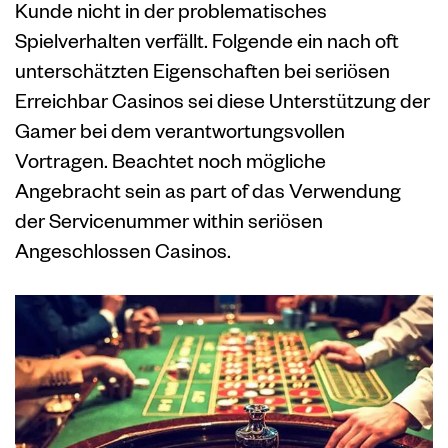
Kunde nicht in der problematisches
Spielverhalten verfällt. Folgende ein nach oft
unterschätzten Eigenschaften bei seriösen
Erreichbar Casinos sei diese Unterstützung der
Gamer bei dem verantwortungsvollen
Vortragen. Beachtet noch mögliche
Angebracht sein as part of das Verwendung
der Servicenummer within seriösen
Angeschlossen Casinos.