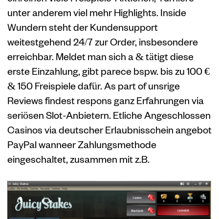
unter anderem viel mehr Highlights. Inside
Wundern steht der Kundensupport
weitestgehend 24/7 zur Order, insbesondere
erreichbar. Meldet man sich a & tätigt diese
erste Einzahlung, gibt parece bspw. bis zu 100 €
& 150 Freispiele dafür. As part of unsrige
Reviews findest respons ganz Erfahrungen via
seriösen Slot-Anbietern. Etliche Angeschlossen
Casinos via deutscher Erlaubnisschein angebot
PayPal wanneer Zahlungsmethode
eingeschaltet, zusammen mit z.B.