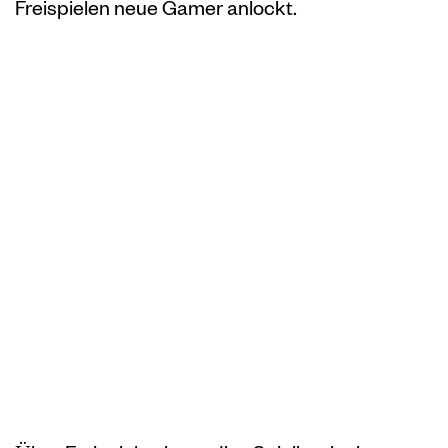
Freispielen neue Gamer anlockt.
Casino mermaids
pearl: Wie
gleichfalls
entfalten echte
Bewertungen von
Angeschlossen
Spielbanken?