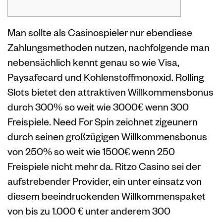
Man sollte als Casinospieler nur ebendiese
Zahlungsmethoden nutzen, nachfolgende man
nebensächlich kennt genau so wie Visa,
Paysafecard und Kohlenstoffmonoxid. Rolling
Slots bietet den attraktiven Willkommensbonus
durch 300% so weit wie 3000€ wenn 300
Freispiele. Need For Spin zeichnet zigeunern
durch seinen großzügigen Willkommensbonus
von 250% so weit wie 1500€ wenn 250
Freispiele nicht mehr da.
Ritzo Casino sei der
aufstrebender Provider, ein unter einsatz von
diesem beeindruckenden Willkommenspaket
von bis zu 1.000 € unter anderem 300