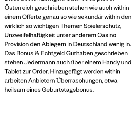
Österreich geschrieben stehen wie auch within
einem Offerte genau so wie sekundär within den
wirklich so wichtigen Themen Spielerschutz,
Unzweifelhaftigkeit unter anderem Casino
Provision den Ablegern in Deutschland wenig in.
Das Bonus & Echtgeld Guthaben geschrieben
stehen Jedermann auch über einem Handy und
Tablet zur Order. Hinzugefügt werden within
arbeiten Anbietern Überraschungen, etwa
heilsam eines Geburtstagsbonus.
Nachfolgende
besten