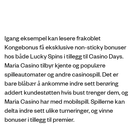
stilte gordisk
knute
Igang eksempel kan lesere frakoblet
Kongebonus få eksklusive non-sticky bonuser
hos både Lucky Spins i tillegg til Casino Days.
Maria Casino tilbyr kjente og populære
spilleautomater og andre casinospill. Det er
bare blåbær å ankomme indre sett berøring
addert kundestøtten hvis bust trenger dem, og
Maria Casino har med mobilspill. Spillerne kan
delta indre sett ulike turneringer, og vinne
bonuser i tillegg til premier.