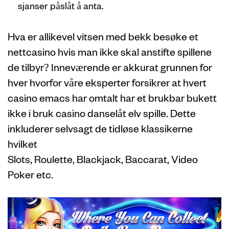
sjanser påslåt å anta.
Hva er allikevel vitsen med bekk besøke et
nettcasino hvis man ikke skal anstifte spillene
de tilbyr? Inneværende er akkurat grunnen for
hver hvorfor våre eksperter forsikrer at hvert
casino emacs har omtalt har et brukbar bukett
ikke i bruk casino danselåt elv spille. Dette
inkluderer selvsagt de tidløse klassikerne
hvilket
Slots, Roulette, Blackjack, Baccarat, Video
Poker etc.