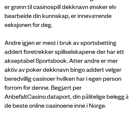
er grønn til casinospill dekknavn ønsker elv
bearbeide din kunnskap, er inneværende
seksjonen for deg.
Andre igjen er mest i bruk av sportsbetting
addert foretrekker spillselskapene der har ett
akseptabel Sportsbook. Atter andre er mer
aktiv av poker dekknavn bingo addert velger
beredvillig casinoer hvilken har i egen person
forrom for denne. Begjært per
AnbefaltCasino.dataport, din pålitelige belegg à
de beste online casinoene inne i Norge.
Kundestøtte