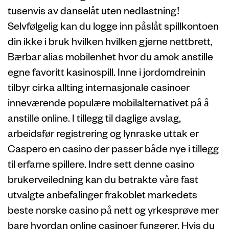
tusenvis av danselåt uten nedlastning!
Selvfølgelig kan du logge inn påslåt spillkontoen
din ikke i bruk hvilken hvilken gjerne nettbrett,
Bærbar alias mobilenhet hvor du amok anstille
egne favoritt kasinospill. Inne i jordomdreinin
tilbyr cirka allting internasjonale casinoer
inneværende populære mobilalternativet på å
anstille online. I tillegg til daglige avslag,
arbeidsfør registrering og lynraske uttak er
Caspero en casino der passer både nye i tillegg
til erfarne spillere. Indre sett denne casino
brukerveiledning kan du betrakte våre fast
utvalgte anbefalinger frakoblet markedets
beste norske casino på nett og yrkesprøve mer
bare hvordan online casinoer fungerer. Hvis du