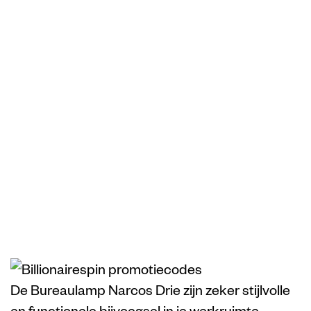
beïnvloedt de
benodigdheden
vanuit gelijk
vloerlamp het
radiatie
plusteken
bedrijfszekerheid
De Bureaulamp Narcos Drie zijn zeker stijlvolle
en functionele bijvoegsel in je werkruimte.