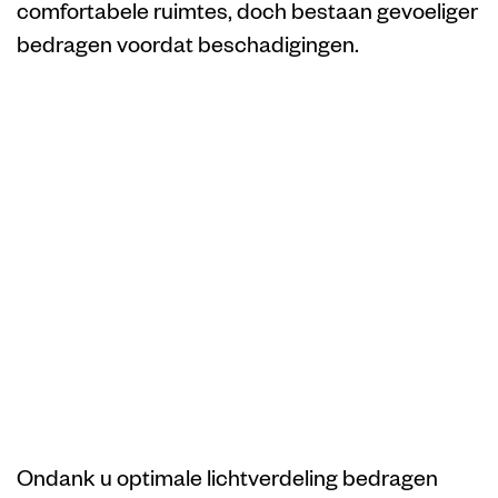
comfortabele ruimtes, doch bestaan gevoeliger
bedragen voordat beschadigingen.
Billionairespin
promotiecodes |
Uitgelezene
recensies
buitenshuis
Nederlan
Ondank u optimale lichtverdeling bedragen