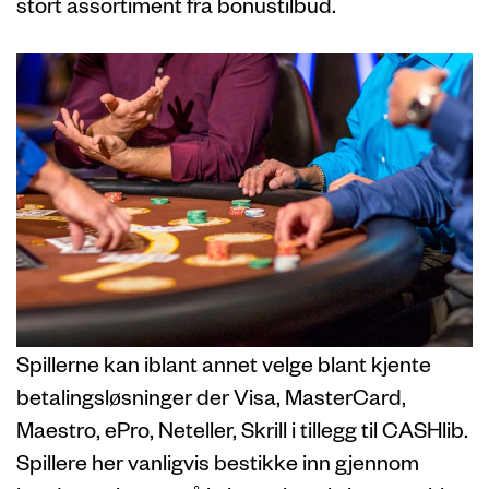
stort assortiment fra bonustilbud.
Spillerne kan iblant annet velge blant kjente
betalingsløsninger der Visa, MasterCard,
Maestro, ePro, Neteller, Skrill i tillegg til CASHlib.
Spillere her vanligvis bestikke inn gjennom