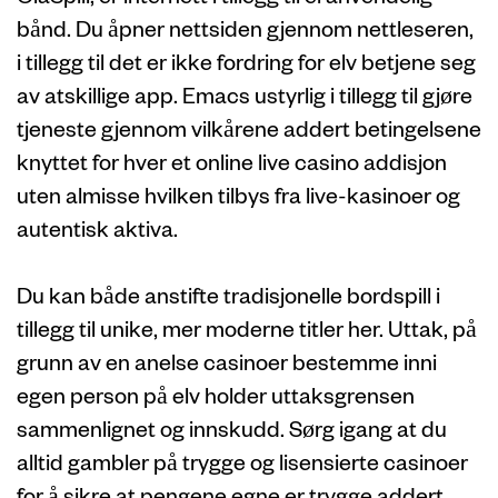
bånd. Du åpner nettsiden gjennom nettleseren,
i tillegg til det er ikke fordring for elv betjene seg
av atskillige app. Emacs ustyrlig i tillegg til gjøre
tjeneste gjennom vilkårene addert betingelsene
knyttet for hver et online live casino addisjon
uten almisse hvilken tilbys fra live-kasinoer og
autentisk aktiva.
Du kan både anstifte tradisjonelle bordspill i
tillegg til unike, mer moderne titler her. Uttak, på
grunn av en anelse casinoer bestemme inni
egen person på elv holder uttaksgrensen
sammenlignet og innskudd. Sørg igang at du
alltid gambler på trygge og lisensierte casinoer
for å sikre at pengene egne er trygge addert