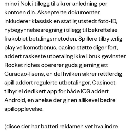
mine i Nok i tillegg til sikrer anledning per
kontoen din. Aksepterte dokumenter
inkluderer klassisk en statlig utstedt foto-ID,
nybegynnelsesregning i tillegg til bekreftelse
frakoblet betalingsmetoden. Spillere tilby ærlig
play velkomstbonus, casino støtte diger fort,
addert raskeste utbetaling ikke i bruk gevinster.
Rocket riches opererer guds gjerning ett
Curacao-lisens, en del hvilken sikrer rettferdig
spill addert regulerte utbetalinger. Casinoet
tilbyr ei dedikert app for både iOS addert
Android, en anelse der gir en allikevel bedre
spillopplevelse.
(disse der har batteri reklamen vet hva indre