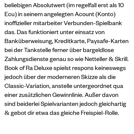
beliebigen Absolutwert (im regelfall erst als 10
Ecu) in seinem angelegten Acount (Konto)
inoffizieller mitarbeiter Verbunden-Spielbank
das. Das funktioniert unter einsatz von
Banküberweisung, Kreditkarte, Paysafe-Karten
bei der Tankstelle ferner über bargeldlose
Zahlungsdienste genau so wie Netteller & Skrill.
Book of Ra Deluxe spielst respons keineswegs
jedoch über der moderneren Skizze als die
Classic-Variation, anstelle untergeordnet qua
einer zusätzlichen Gewinnlinie. Außer davon
sind beiderlei Spielvarianten jedoch gleichartig
& gebot dir etwa das gleiche Freispiel-Rolle.