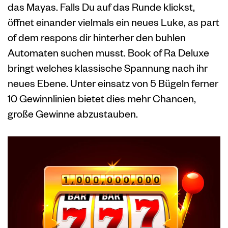
das Mayas. Falls Du auf das Runde klickst,
öffnet einander vielmals ein neues Luke, as part
of dem respons dir hinterher den buhlen
Automaten suchen musst. Book of Ra Deluxe
bringt welches klassische Spannung nach ihr
neues Ebene. Unter einsatz von 5 Bügeln ferner
10 Gewinnlinien bietet dies mehr Chancen,
große Gewinne abzustauben.