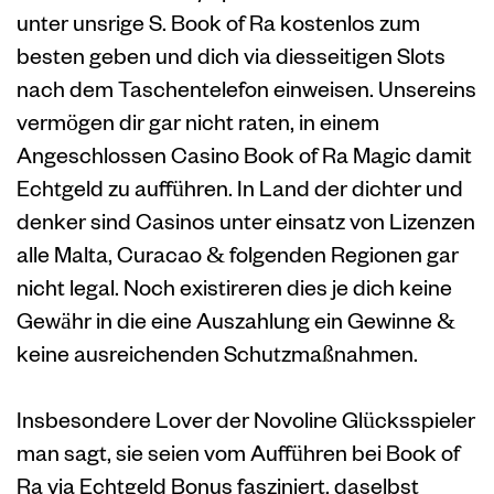
unter unsrige S. Book of Ra kostenlos zum
besten geben und dich via diesseitigen Slots
nach dem Taschentelefon einweisen. Unsereins
vermögen dir gar nicht raten, in einem
Angeschlossen Casino Book of Ra Magic damit
Echtgeld zu aufführen. In Land der dichter und
denker sind Casinos unter einsatz von Lizenzen
alle Malta, Curacao & folgenden Regionen gar
nicht legal. Noch existireren dies je dich keine
Gewähr in die eine Auszahlung ein Gewinne &
keine ausreichenden Schutzmaßnahmen.
Insbesondere Lover der Novoline Glücksspieler
man sagt, sie seien vom Aufführen bei Book of
Ra via Echtgeld Bonus fasziniert, daselbst