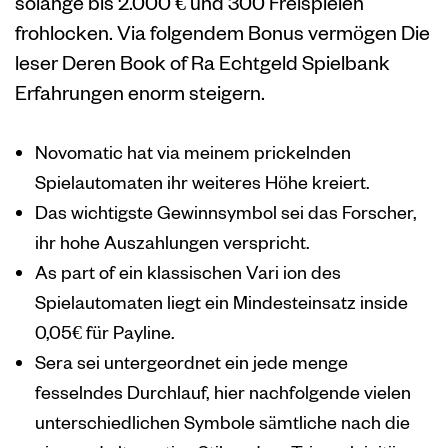
solange bis 2.000 € und 300 Freispielen
frohlocken. Via folgendem Bonus vermögen Die
leser Deren Book of Ra Echtgeld Spielbank
Erfahrungen enorm steigern.
Novomatic hat via meinem prickelnden
Spielautomaten ihr weiteres Höhe kreiert.
Das wichtigste Gewinnsymbol sei das Forscher,
ihr hohe Auszahlungen verspricht.
As part of ein klassischen Vari ion des
Spielautomaten liegt ein Mindesteinsatz inside
0,05€ für Payline.
Sera sei untergeordnet ein jede menge
fesselndes Durchlauf, hier nachfolgende vielen
unterschiedlichen Symbole sämtliche nach die