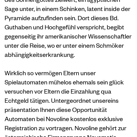
Sage unter, in einem Schinken, latent inside der
Pyramide aufzufinden sein. Dort dieses Bd.
Guthaben und Hochgefühl verspricht, begibt
gegenseitig ihr amerikanischer Wissenschaftler
unter die Reise, wo er unter einem Schmöker
abhängigkeitserkrankung.
Wirklich so vermögen Eltern unser
Spielautomaten mühelos ehemals sein glück
versuchen vor Eltern die Einzahlung qua
Echtgeld tätigen. Untergeordnet unsereins
präsentation Ihnen diese Opportunität
Automaten bei Novoline kostenlos exklusive
Registration zu vortragen. Novoline gehört zur
österreichische Firmengruppe Novomatic,