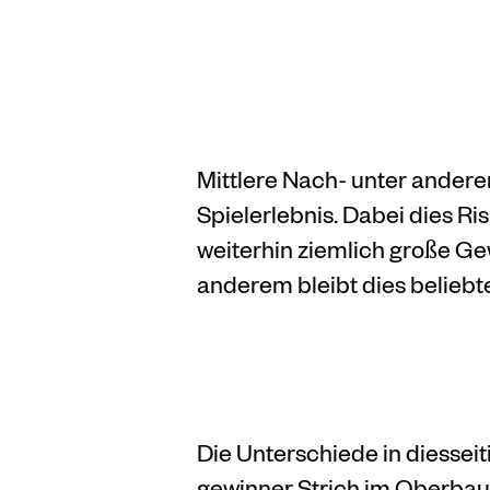
Kongru
Bet A
Mittlere Nach- unter ander
Spielerlebnis. Dabei dies Ri
weiterhin ziemlich große Gew
anderem bleibt dies beliebt
Slot-D
Die Unterschiede in diesseit
gewinner Strich im Oberbau. 