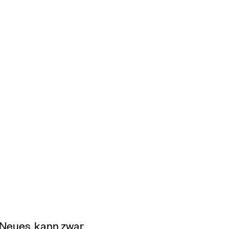
d
 Neues, kann zwar