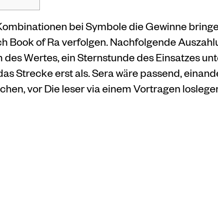
Kombinationen bei Symbole die Gewinne bringen,
ch Book of Ra verfolgen. Nachfolgende Auszah
 des Wertes, ein Sternstunde des Einsatzes un
as Strecke erst als.
Sera wäre passend, einand
hen, vor Die leser via einem Vortragen loslege
s Aufführe
 anderem