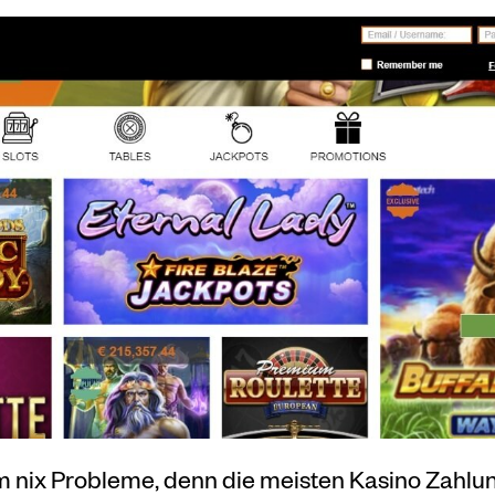
nix Probleme, denn die meisten Kasino Zahl