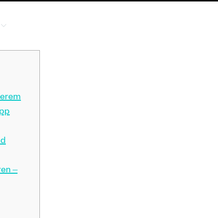
About
Blogs
Whitepapers
derem
App
nd
ren –