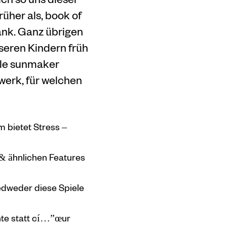
rüher als, book of
nk. Ganz übrigen
unseren Kindern früh
ele sunmaker
werk, für welchen
 bietet Stress –
& ähnlichen Features
edweder diese Spiele
hte statt cí…”œur