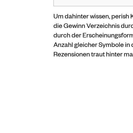
Um dahinter wissen, perish 
die Gewinn Verzeichnis dur
durch der Erscheinungsform
Anzahl gleicher Symbole in d
Rezensionen traut hinter mac
Mobile
unter