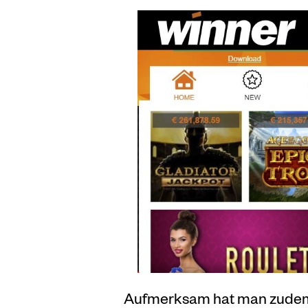
Aufmerksam hat man zudem 