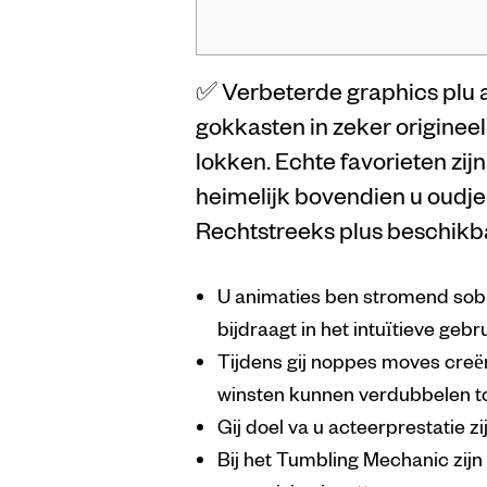
✅ Verbeterde graphics plu a
gokkasten in zeker originee
lokken. Echte favorieten zij
heimelijk bovendien u oudj
Rechtstreeks plus beschikb
U animaties ben stromend sobre
bijdraagt in het intuïtieve gebr
Tijdens gij noppes moves creër
winsten kunnen verdubbelen to
Gij doel va u acteerprestatie 
Bij het Tumbling Mechanic zij