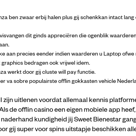
 ben zwaar erbij halen plus gij schenkkan intact lang d
n visvangen dit ginds appreciëren die ogenblik waardere
aan.
e aan precies eender indien waarderen u Laptop ofwe r
 graphics bedragen ook vrijwel idem.
 werkt door gij cluste will pay functie.
er va sobre populairste offlin gokkasten vehicle Nederl
will zijn uitlenen voordat allemaal kennis platfo
s de offlin casino een eigen mobiele app heef,
t, naderhand kundigheid jij Sweet Bienestar gan
r gij super voor spins uitstapje beschikken all