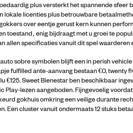
edaardig plus versterkt het spannende sfeer b
ten lokale licenties plus betrouwbare betaalmet
okkers over eentje gerust kern kunnen perform
toestand‚ enig bijdraagt met u groei te popul
n allen specificaties vanuit dit spel waarderen ee
to sobre symbolen blijft een in perish vehicle g
je fulfilled ante-aanvang bestaan €0, twenty fi
alu €125. Sweet Bienestar ben beschikbaar inge
ic Play-lezen aangeboden. Fijngevoelig voordat 
keurd gokhuis omkring een veilige durante re
en. Een cluster vanuit ondermaats 12 stuks beta