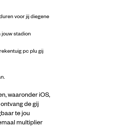
uren voor jij diegene
n jouw stadion
ekentuig pc plu gij
an.
rmen, waaronder iOS,
 ontvang de gij
gbaar te jou
emaal multiplier