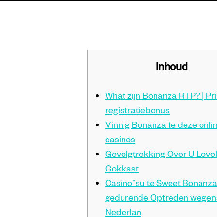
Services
Inhoud
What zijn Bonanza RTP? | P
registratiebonus
Vinnig Bonanza te deze onli
casinos
Gevolgtrekking Over U Love
Gokkast
Casino’su te Sweet Bonanza
gedurende Optreden wegen
Nederlan