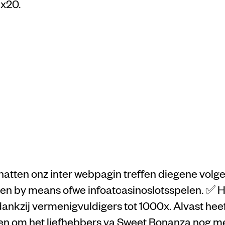
 x20.
ijn Bonanz
 PrimeBetz
ratiebonus
hatten onz inter webpagin treffen diegene volgens
jpen by means ofwe infoatcasinoslotsspelen. ✅ 
nkzij vermenigvuldigers tot 1000x. Alvast heef
en om het liefhebbers va Sweet Bonanza nog mee