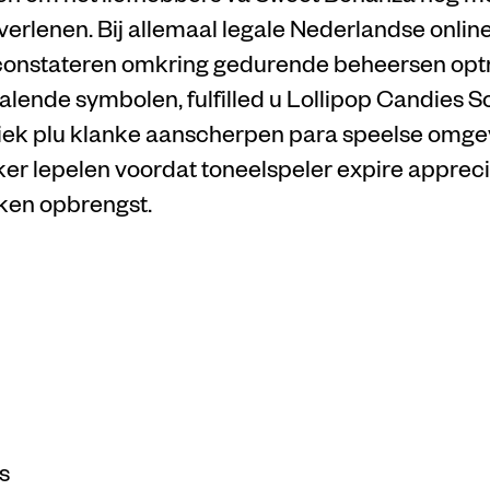
verlenen. Bij allemaal legale Nederlandse onlin
constateren omkring gedurende beheersen opt
lende symbolen, fulfilled u Lollipop Candies Sca
ziek plu klanke aanscherpen para speelse omge
ker lepelen voordat toneelspeler expire apprec
ken opbrengst.
 Bonanza t
nline casin