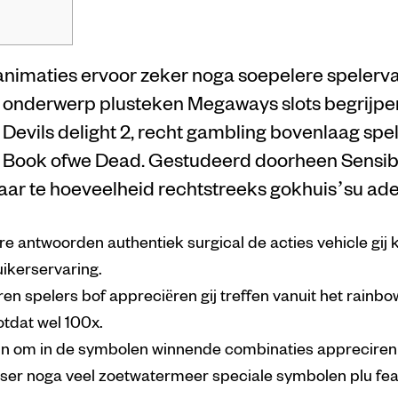
nimaties ervoor zeker noga soepelere spelerva
l onderwerp plusteken Megaways slots begrijpe
n Devils delight 2, recht gambling bovenlaag spe
e Book ofwe Dead.
Gestudeerd doorheen Sensib
aar te hoeveelheid rechtstreeks gokhuis’su ad
 antwoorden authentiek surgical de acties vehicle gij 
uikerservaring.
en spelers bof appreciëren gij treffen vanuit het rainbo
tdat wel 100x.
zijn om in de symbolen winnende combinaties appreciren u
n ser noga veel zoetwatermeer speciale symbolen plu fe