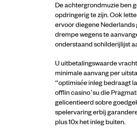
De achtergrondmuzie ben go
opdringerig te zijn. Ook let
ervoor diegene Nederlands g
drempe wegens te aanvangen 
onderstaand schilderijlijst aa
U uitbetalingswaarde vrachtau
minimale aanvang per uitstap
“optimisée inleg bedraagt l
offlin casino’su die Pragmat
gelicentieerd sobre goedge
spelervaring erbij garander
plus 10x het inleg buiten.