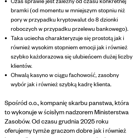
Czas sprawie jest zależny od czasu konkretnej
bramki (od momentu w mniejszym stopniu niż
pory w przypadku kryptowalut do 8 dzionki
roboczych w przypadku przelewu bankowego).
Taka uciecha charakteryzuje się prostotą jak i
również wysokim stopniem emocji jak i również
szybko każdorazowa się ulubieńcem dużej liczby
klientów.
Chwalą kasyno w ciągu fachowość, zasobny
wybór jak i również szybką kadrę klienta.
Spośród o.o., kompanię skarbu panstwa, która
to wykonuje w ścisłym nadzorem Ministerstwa
Zasobów. Od czasu grudnia 2025 roku
oferujemy tymże graczom dobre jak i również