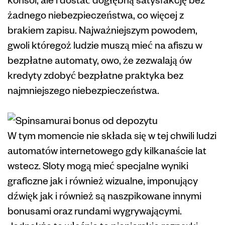
żadnego niebezpieczeństwa, co więcej z
brakiem zapisu. Najważniejszym powodem,
gwoli któregoż ludzie muszą mieć na afiszu w
bezpłatne automaty, owo, że zezwalają ów
kredyty zdobyć bezpłatne praktyka bez
najmniejszego niebezpieczeństwa.
W tym momencie nie składa się w tej chwili ludzi
automatów internetowego gdy kilkanaście lat
wstecz. Sloty mogą mieć specjalne wyniki
graficzne jak i również wizualne, imponujący
dźwięk jak i również są naszpikowane innymi
bonusami oraz rundami wygrywającymi.