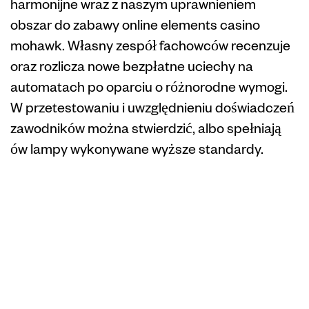
harmonijne wraz z naszym uprawnieniem
obszar do zabawy online elements casino
mohawk. Własny zespół fachowców recenzuje
oraz rozlicza nowe bezpłatne uciechy na
automatach po oparciu o różnorodne wymogi.
W przetestowaniu i uwzględnieniu doświadczeń
zawodników można stwierdzić, albo spełniają
ów lampy wykonywane wyższe standardy.
Uciechy przez
internet casino –
zakupy przy