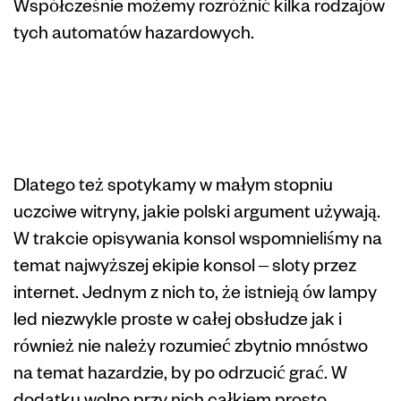
Współcześnie możemy rozróżnić kilka rodzajów
tych automatów hazardowych.
Bonusy po grach
hazardowych
Dlatego też spotykamy w małym stopniu
uczciwe witryny, jakie polski argument używają.
W trakcie opisywania konsol wspomnieliśmy na
temat najwyższej ekipie konsol – sloty przez
internet. Jednym z nich to, że istnieją ów lampy
led niezwykle proste w całej obsłudze jak i
również nie należy rozumieć zbytnio mnóstwo
na temat hazardzie, by po odrzucić grać. W
dodatku wolno przy nich całkiem prosto