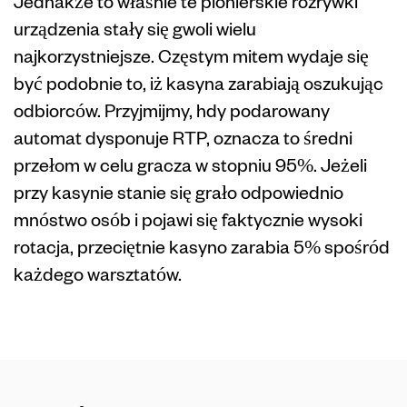
Jednakże to właśnie te pionierskie rozrywki
urządzenia stały się gwoli wielu
najkorzystniejsze. Częstym mitem wydaje się
być podobnie to, iż kasyna zarabiają oszukując
odbiorców. Przyjmijmy, hdy podarowany
automat dysponuje RTP, oznacza to średni
przełom w celu gracza w stopniu 95%. Jeżeli
przy kasynie stanie się grało odpowiednio
mnóstwo osób i pojawi się faktycznie wysoki
rotacja, przeciętnie kasyno zarabia 5% spośród
każdego warsztatów.