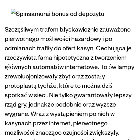
Szczęśliwym trafem błyskawicznie zauważono
pierwotnego możliwości hazardowy i po
odmianach trafiły do ofert kasyn. Cechująca je
rzeczywista fama hipotetyczna z tworzeniem
głównych automatów internetowe. To ów lampy
zrewolucjonizowały zbyt oraz zostały
protoplastą tychże, które to można dziś
spotkać w sieci. Nie tylko gwarantowały lepszy
rząd gry, jednakże podobnie oraz wyższe
wygrane. Wraz z wystąpieniem po nich w
kasynach przez internet, pierwotnego
możliwości znacząco czujności zwiększyły.