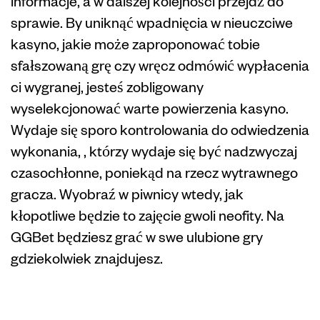
informacje, a w dalszej kolejności przejdź do
sprawie. By uniknąć wpadnięcia w nieuczciwe
kasyno, jakie może zaproponować tobie
sfałszowaną grę czy wręcz odmówić wypłacenia
ci wygranej, jesteś zobligowany
wyselekcjonować warte powierzenia kasyno.
Wydaje się sporo kontrolowania do odwiedzenia
wykonania, , którzy wydaje się być nadzwyczaj
czasochłonne, poniekąd na rzecz wytrawnego
gracza. Wyobraź w piwnicy wtedy, jak
kłopotliwe będzie to zajęcie gwoli neofity. Na
GGBet będziesz grać w swe ulubione gry
gdziekolwiek znajdujesz.
Gry hazardowe