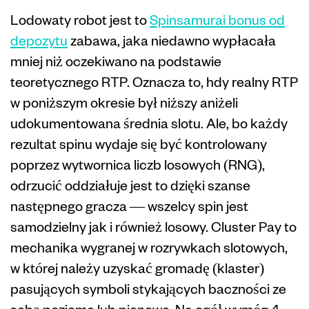
Lodowaty robot jest to
Spinsamurai bonus od
depozytu
zabawa, jaka niedawno wypłacała
mniej niż oczekiwano na podstawie
teoretycznego RTP. Oznacza to, hdy realny RTP
w poniższym okresie był niższy aniżeli
udokumentowana średnia slotu. Ale, bo każdy
rezultat spinu wydaje się być kontrolowany
poprzez wytwornica liczb losowych (RNG),
odrzucić oddziałuje jest to dzięki szanse
następnego gracza — wszelcy spin jest
samodzielny jak i również losowy. Cluster Pay to
mechanika wygranej w rozrywkach slotowych,
w której należy uzyskać gromadę (klaster)
pasujących symboli stykających baczności ze