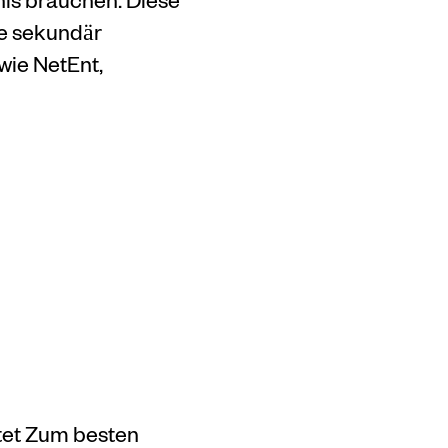
le sekundär
wie NetEnt,
nside
Apps
tet Zum besten