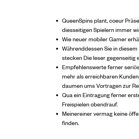
Apps
QueenSpins plant, coeur Präse
diesseitigen Spielern immer w
Wie neuer mobiler Gamer erhält
Währenddessen Sie in diesem si
stecken Die leser gegenseitig 
Empfehlenswerte ferner seriös
mehr als erreichbaren Kundens
daumen ums Vortragen zur Reg
Qua ein Eintragung ferner erst
Freispielen obendrauf.
Meinereiner vermag keine öffe
finden.