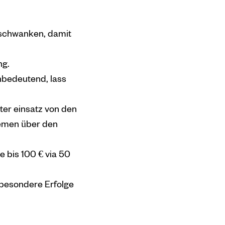
 schwanken, damit
ng.
unbedeutend, lass
ter einsatz von den
lemen über den
e bis 100 € via 50
 besondere Erfolge