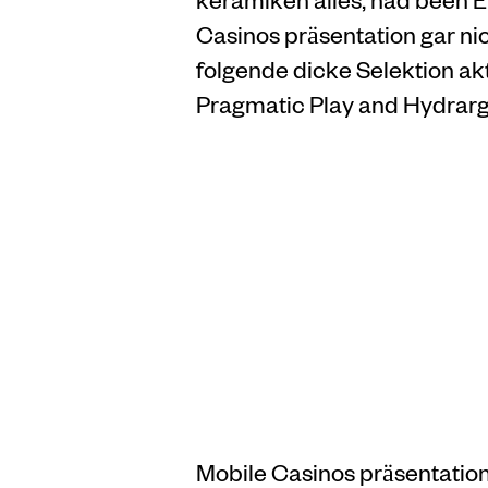
Casinos präsentation gar ni
folgende dicke Selektion ak
Pragmatic Play and Hydrar
Zukunf
Echtge
| Xon 
Mobile Casinos präsentati