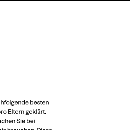
Webinar
Contact us
achfolgende besten
o Eltern geklärt.
achen Sie bei
nis brauchen.
Diese