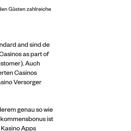
den Gästen zahlreiche
ndard and sind de
Casinos as part of
ustomer). Auch
erten Casinos
asino Versorger
nderem genau so wie
illkommensbonus ist
n Kasino Apps