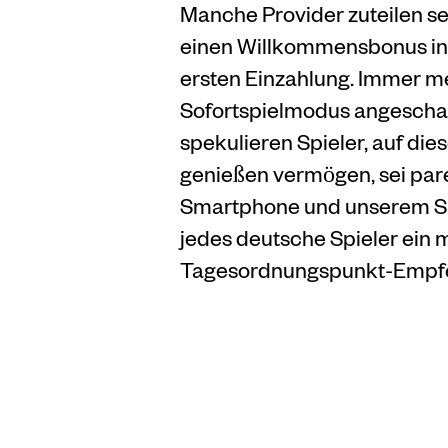
Manche Provider zuteilen se
einen Willkommensbonus in 
ersten Einzahlung. Immer m
Sofortspielmodus angeschalt
spekulieren Spieler, auf die
genießen vermögen, sei par
Smartphone und unserem Sa
jedes deutsche Spieler ein 
Tagesordnungspunkt-Empfehl
Mobile