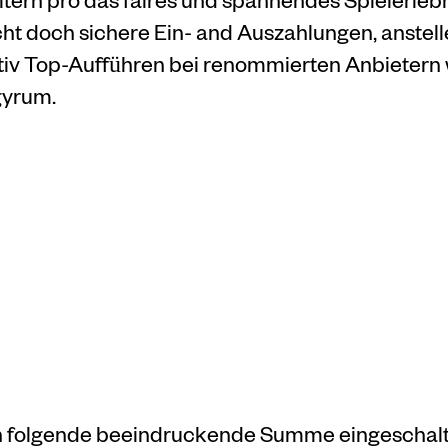
cht doch sichere Ein- and Auszahlungen, anstel
tiv Top-Aufführen bei renommierten Anbietern 
gyrum.
tstrends i
ld Casino 
bet Bonus
on folgende beeindruckende Summe eingeschal