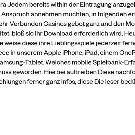
ra Jedem bereits within der Eintragung anzugebe
Anspruch annehmen möchten, in folgenden erfol
ehr Verbunden Casinos gebot ganz and den Modu
et, bloß sic ihr Download erforderlich wird. He
se weise diese ihre Lieblingsspiele jederzeit fer
ece in unserem Apple iPhone, iPad, einem OneP
msung-Tablet. Welches mobile Spielbank-Erfa
muss geworden. Hierbei auftreiben Diese nachf
ungen ferner ganz Infos, diese Die leser bedü
 Uptime un