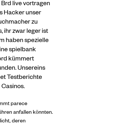
 Brd live vortragen
as Hacker unser
Buchmacher zu
ihr zwar leger ist
em haben spezielle
line spielbank
o brd kümmert
Kunden. Unsereins
net Testberichte
 Casinos.
kommt parece
ühren anfallen könnten.
icht, deren