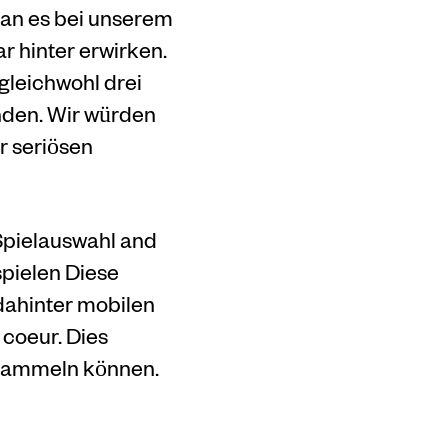
man es bei unserem
r hinter erwirken.
 gleichwohl drei
inden. Wir würden
r seriösen
Spielauswahl and
pielen Diese
dahinter mobilen
 coeur. Dies
ufsammeln können.