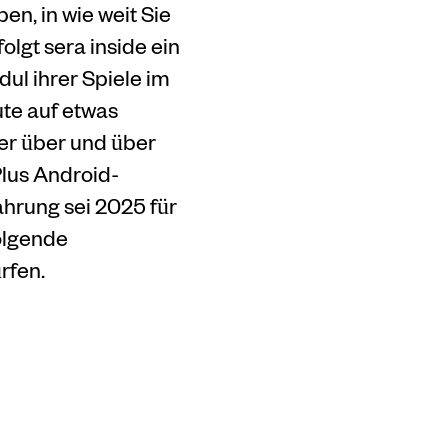
n, in wie weit Sie
gt sera inside ein
l ihrer Spiele im
ute auf etwas
ner über und über
lus Android-
hrung sei 2025 für
olgende
rfen.
d