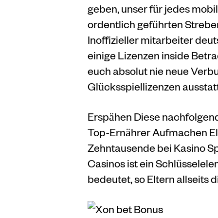
geben, unser für jedes mobi
ordentlich geführten Strebe
Inoffizieller mitarbeiter deu
einige Lizenzen inside Betr
euch absolut nie neue Verbu
Glücksspiellizenzen aussta
Erspähen Diese nachfolgend
Top-Ernährer Aufmachen El
Zehntausende bei Kasino Sp
Casinos ist ein Schlüsselel
bedeutet, so Eltern allseit