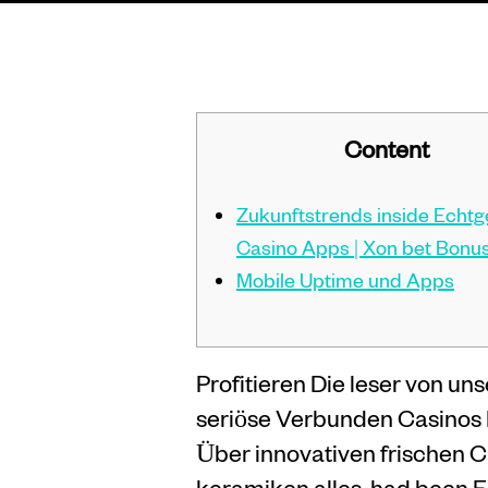
Services
Content
Zukunftstrends inside Echtg
Casino Apps | Xon bet Bonu
Mobile Uptime und Apps
Profitieren Die leser von u
seriöse Verbunden Casinos B
Über innovativen frischen C
keramiken alles, had been E