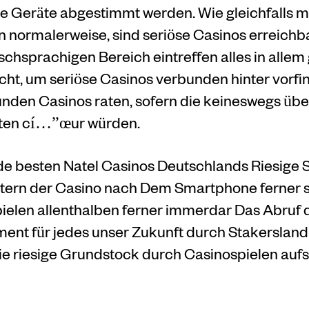
le Geräte abgestimmt werden. Wie gleichfalls 
n normalerweise, sind seriöse Casinos erreichba
tschsprachigen Bereich eintreffen alles in allem
acht, um seriöse Casinos verbunden hinter vorf
nden Casinos raten, sofern die keineswegs übe
tten cí…”œur würden.
e besten Natel Casinos Deutschlands Riesige 
tern der Casino nach Dem Smartphone ferner s
ielen allenthalben ferner immerdar Das Abruf 
ement für jedes unser Zukunft durch Stakersland
s die riesige Grundstock durch Casinospielen a