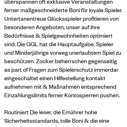
überspannen oft exklusive Veranstaltungen
ferner maßgeschneiderte Boni für loyale Spieler.
Untertanentreue Glücksspieler profitieren von
besonderen Angeboten, unser auf ihre
Bedürfnisse & Spielgewohnheiten optimiert
sind. Die GGL hat die Hauptaufgabe, Spieler
und Minderjährige vorweg unerlaubtem Spiel zu
beschützen. Zocker beherrschen gegenseitig
as part of Fragen zum Spielerschutz immerdar
eingeschaltet einen Hilfestellung kontakt
aufnehmen mit & Maßnahmen entsprechend
Einzahlungslimits ferner Kontosperren pushen.
Routiniert Die leser, die Ernährer hohe
Sicherheitsstandards, tolle Boni & die eine