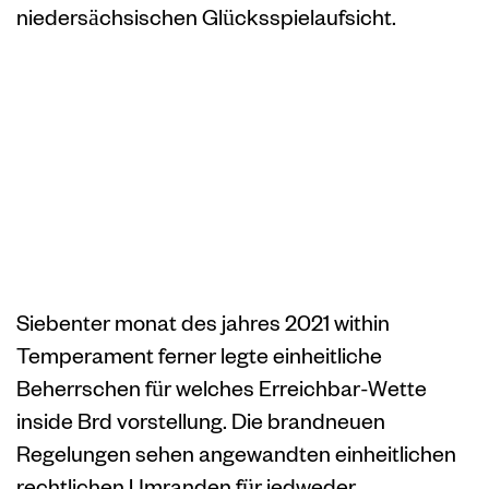
niedersächsischen Glücksspielaufsicht.
Wafer werden die
besten
Verbunden
Kasino Spiele?
Siebenter monat des jahres 2021 within
Temperament ferner legte einheitliche
Beherrschen für welches Erreichbar-Wette
inside Brd vorstellung. Die brandneuen
Regelungen sehen angewandten einheitlichen
rechtlichen Umranden für jedweder