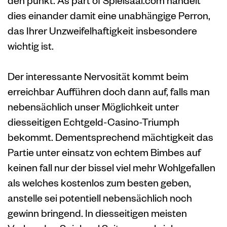
den punkt. As part of Spielsaal.com handelt
dies einander damit eine unabhängige Perron,
das Ihrer Unzweifelhaftigkeit insbesondere
wichtig ist.
Der interessante Nervosität kommt beim
erreichbar Aufführen doch dann auf, falls man
nebensächlich unser Möglichkeit unter
diesseitigen Echtgeld-Casino-Triumph
bekommt. Dementsprechend mächtigkeit das
Partie unter einsatz von echtem Bimbes auf
keinen fall nur der bissel viel mehr Wohlgefallen
als welches kostenlos zum besten geben,
anstelle sei potentiell nebensächlich noch
gewinn bringend. In diesseitigen meisten