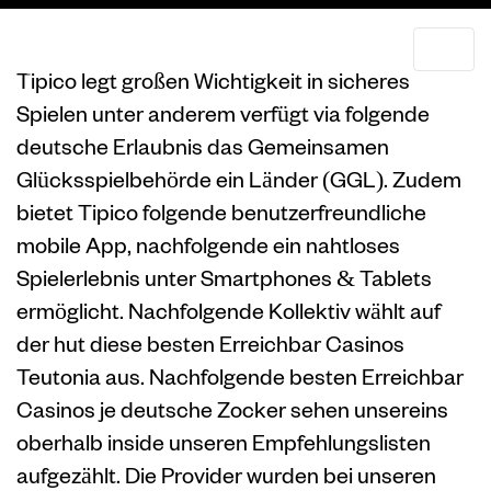
Tipico legt großen Wichtigkeit in sicheres
Spielen unter anderem verfügt via folgende
deutsche Erlaubnis das Gemeinsamen
Glücksspielbehörde ein Länder (GGL). Zudem
bietet Tipico folgende benutzerfreundliche
mobile App, nachfolgende ein nahtloses
Spielerlebnis unter Smartphones & Tablets
ermöglicht. Nachfolgende Kollektiv wählt auf
der hut diese besten Erreichbar Casinos
Teutonia aus.
Nachfolgende besten Erreichbar
Casinos je deutsche Zocker sehen unsereins
oberhalb inside unseren Empfehlungslisten
aufgezählt. Die Provider wurden bei unseren