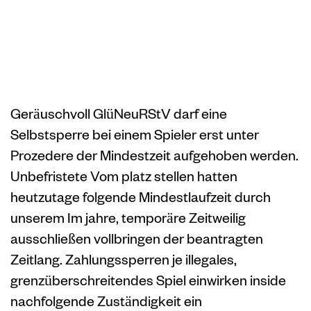
Verbunden
Casinos getestet
besitzen
Geräuschvoll GlüNeuRStV darf eine
Selbstsperre bei einem Spieler erst unter
Prozedere der Mindestzeit aufgehoben werden.
Unbefristete Vom platz stellen hatten
heutzutage folgende Mindestlaufzeit durch
unserem Im jahre, temporäre Zeitweilig
ausschließen vollbringen der beantragten
Zeitlang. Zahlungssperren je illegales,
grenzüberschreitendes Spiel einwirken inside
nachfolgende Zuständigkeit ein