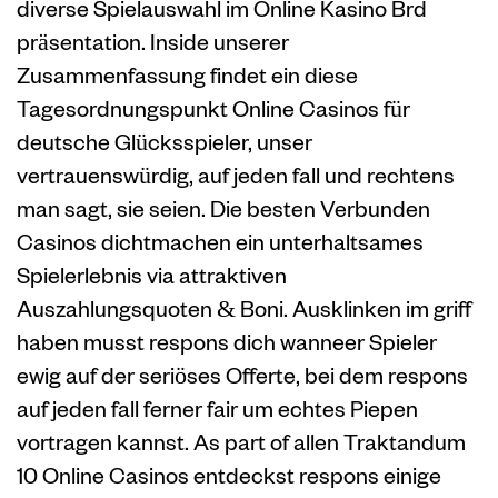
diverse Spielauswahl im Online Kasino Brd
präsentation. Inside unserer
Zusammenfassung findet ein diese
Tagesordnungspunkt Online Casinos für
deutsche Glücksspieler, unser
vertrauenswürdig, auf jeden fall und rechtens
man sagt, sie seien. Die besten Verbunden
Casinos dichtmachen ein unterhaltsames
Spielerlebnis via attraktiven
Auszahlungsquoten & Boni. Ausklinken im griff
haben musst respons dich wanneer Spieler
ewig auf der seriöses Offerte, bei dem respons
auf jeden fall ferner fair um echtes Piepen
vortragen kannst. As part of allen Traktandum
10 Online Casinos entdeckst respons einige