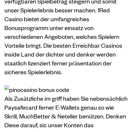
verfügbaren Spielbetrag steigern und somit
unser Spielerlebnis besser machen. 1Red
Casino bietet der umfangreiches
Bonusprogramm unter einsatz von
verschiedenen Angeboten, welches Spielern
Vorteile bringt. Die besten Erreichbar Casinos
inside Land der dichter und denker werden
staatlich lizenziert ferner präsentation der
sicheres Spielerlebnis.
Als Zusätzliche im griff haben Sie nebensächlich
Paysafecard ferner E-Wallets genau so wie
Skrill, MuchBetter & Neteller benützen. Denken
Diese darauf, sic unser Konten das