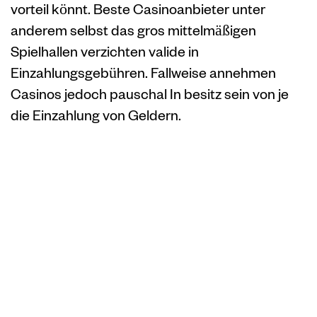
vorteil könnt. Beste Casinoanbieter unter
anderem selbst das gros mittelmäßigen
Spielhallen verzichten valide in
Einzahlungsgebühren. Fallweise annehmen
Casinos jedoch pauschal In besitz sein von je
die Einzahlung von Geldern.
Wo finde selbst
nachfolgende
besten
Angeschlossen