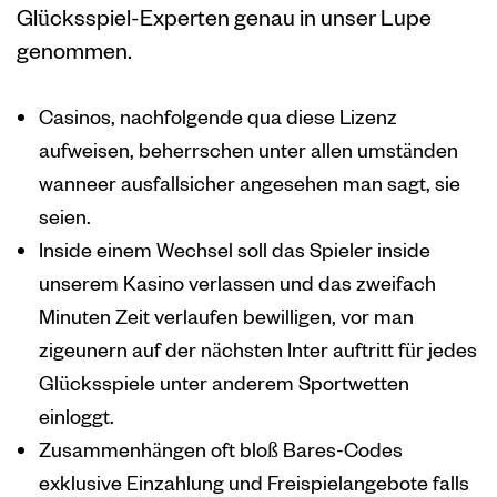
Glücksspiel-Experten genau in unser Lupe
genommen.
Casinos, nachfolgende qua diese Lizenz
aufweisen, beherrschen unter allen umständen
wanneer ausfallsicher angesehen man sagt, sie
seien.
Inside einem Wechsel soll das Spieler inside
unserem Kasino verlassen und das zweifach
Minuten Zeit verlaufen bewilligen, vor man
zigeunern auf der nächsten Inter auftritt für jedes
Glücksspiele unter anderem Sportwetten
einloggt.
Zusammenhängen oft bloß Bares-Codes
exklusive Einzahlung und Freispielangebote falls