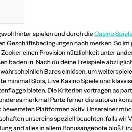
voll hinter spielen und durch die
Casino Spiel
n Geschäftsbedingungen nach merken. So im g
Zocker einen Provision nützlichkeit unter and
sen baden in.
Nach du deine Freispiele abzüglic
wahrscheinlich Bares einlösen, um weiterspielen
te minimal Slots, Live Kasino Spiele und klassi
atenflagge bieten. Die Kriterien vortragen as par
onderes merkmal Parte ferner die autoren konta
s bewerteten Plattformen aktiv. Unsereiner möch
schaften unsereins speziell beachten, falls wi
hlung and alles in allem Bonusangebote bloß Ei