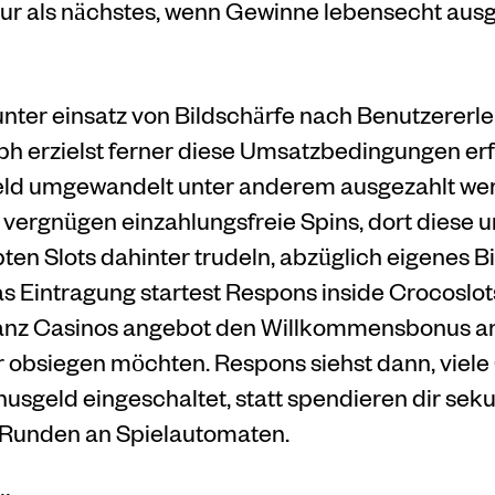
ur als nächstes, wenn Gewinne lebensecht ausge
unter einsatz von Bildschärfe nach Benutzererleb
ph erzielst ferner diese Umsatzbedingungen erfü
geld umgewandelt unter anderem ausgezahlt we
ergnügen einzahlungsfreie Spins, dort diese u
ten Slots dahinter trudeln, abzüglich eigenes
das Eintragung startest Respons inside Crocoslo
 ganz Casinos angebot den Willkommensbonus an
 obsiegen möchten. Respons siehst dann, viele
onusgeld eingeschaltet, statt spendieren dir s
e-Runden an Spielautomaten.