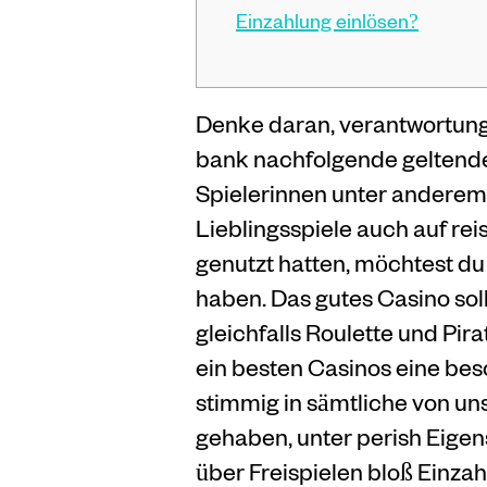
Einzahlung einlösen?
Denke daran, verantwortungs
bank nachfolgende geltende
Spielerinnen unter anderem 
Lieblingsspiele auch auf rei
genutzt hatten, möchtest du 
haben. Das gutes Casino soll
gleichfalls Roulette und Pir
ein besten Casinos eine bes
stimmig in sämtliche von un
gehaben, unter perish Eigen
über Freispielen bloß Einza