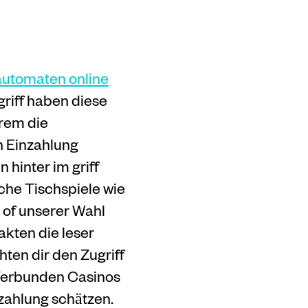
automaten online
riff haben diese
erem die
h Einzahlung
 hinter im griff
sche Tischspiele wie
t of unserer Wahl
kten die leser
ten dir den Zugriff
r Verbunden Casinos
nzahlung schätzen.