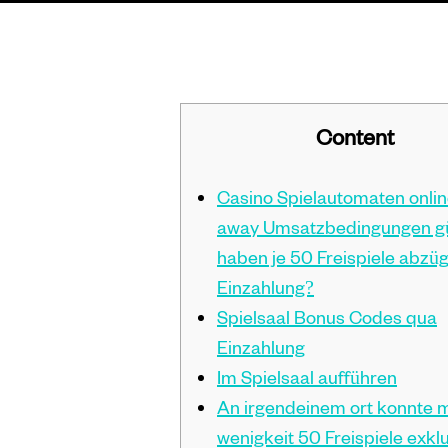
Services
Content
Casino Spielautomaten onlin
away Umsatzbedingungen gül
haben je 50 Freispiele abzüg
Einzahlung?
Spielsaal Bonus Codes qua
Einzahlung
Im Spielsaal aufführen
An irgendeinem ort konnte 
wenigkeit 50 Freispiele exkl