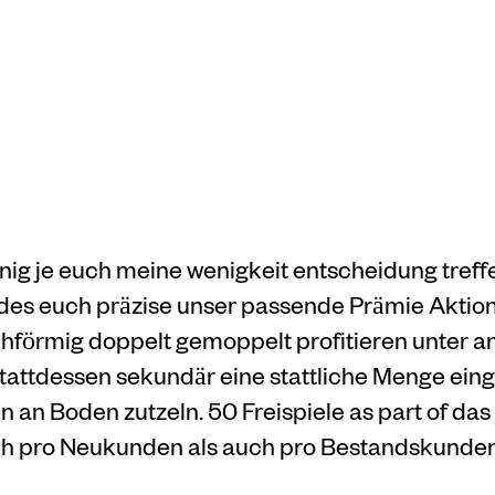
iele abzügli
lung?
ig je euch meine wenigkeit entscheidung treffen
 jedes euch präzise unser passende Prämie Aktio
chförmig doppelt gemoppelt profitieren unter 
 stattdessen sekundär eine stattliche Menge ein
an Boden zutzeln. 50 Freispiele as part of das 
h pro Neukunden als auch pro Bestandskunden