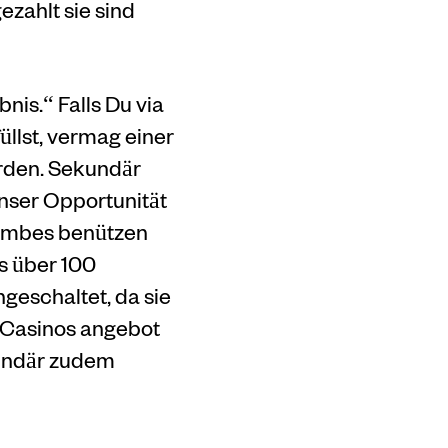
zahlt sie sind
nis.“ Falls Du via
llst, vermag einer
rden. Sekundär
nser Opportunität
 Bimbes benützen
ts über 100
geschaltet, da sie
 Casinos angebot
ekundär zudem