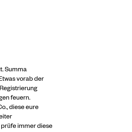
lung
tzt. Summa
 Etwas vorab der
 Registrierung
gen feuern.
., diese eure
eiter
r prüfe immer diese