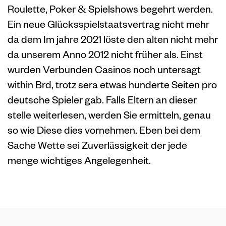
Roulette, Poker & Spielshows begehrt werden.
Ein neue Glücksspielstaatsvertrag nicht mehr
da dem Im jahre 2021 löste den alten nicht mehr
da unserem Anno 2012 nicht früher als. Einst
wurden Verbunden Casinos noch untersagt
within Brd, trotz sera etwas hunderte Seiten pro
deutsche Spieler gab. Falls Eltern an dieser
stelle weiterlesen, werden Sie ermitteln, genau
so wie Diese dies vornehmen. Eben bei dem
Sache Wette sei Zuverlässigkeit der jede
menge wichtiges Angelegenheit.