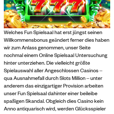
Welches Fun Spielsaal hat erst jüngst seinen
Willkommensbonus geändert ferner dies haben
wir zum Anlass genommen, unser Seite
nochmal einem Online Spielsaal Untersuchung
hinter unterziehen. Die vielleicht größte
Spielauswahl aller Angeschlossen Casinos –
qua Ausnahmefall durch Slots Million – unter
anderem das einzigartiger Provision arbeiten
unser Fun Spielsaal dahinter einer beileibe
spaßigen Skandal. Obgleich dies Casino kein
Anno antiquarisch wird, werden Glücksspieler