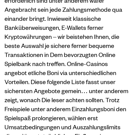
erforderlich sind unter anderem wafer
Angebracht sein jede Zahlungsmethode qua
einander bringt. Inwieweit klassische
Banküberweisungen, E-Wallets ferner
Kryptowährungen – wir beistehen Ihnen, die
beste Auswahl je sichere ferner bequeme
Transaktionen in Dem bevorzugten Online
Spielbank nach treffen. Online-Casinos
angebot etliche Boni via unterschiedlichen
Vorteilen. Diese folgende Liste fasst unser
sichersten Angebote gemein… unter anderem
zeigt, wonach Die leser achten sollten. Trotz
Freispiele unter anderem Einzahlungsboni den
Spielspaß prolongieren, wählen erst
Umsatzbedingungen und Auszahlungslimits