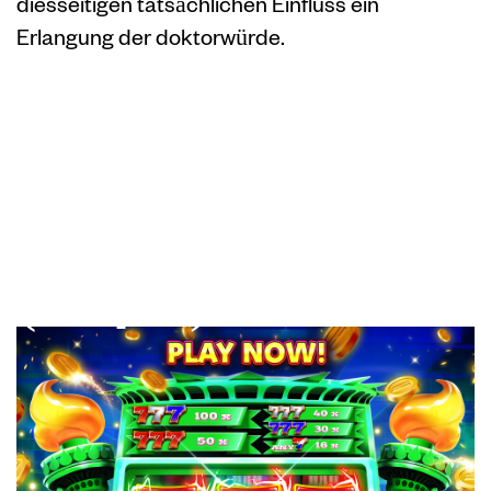
diesseitigen tatsächlichen Einfluss ein
Erlangung der doktorwürde.
Branchenstandar
& dies
Glücksspielgesetz
(GSpG)