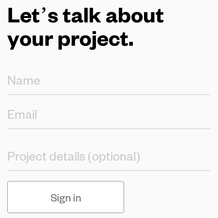
Let’s talk about
your project.
Sign in