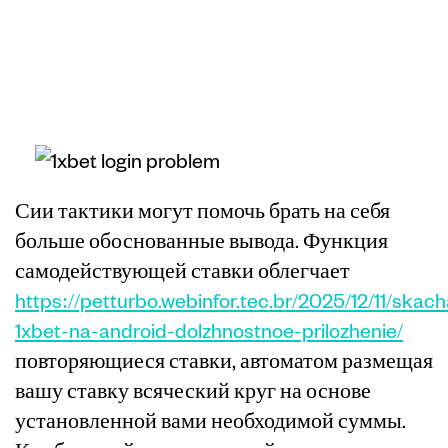
разновидность
забавы Авиатор
Сии тактики могут помочь брать на себя
больше обоснованные вывода. Функция
самодействующей ставки облегчает
https://petturbo.webinfor.tec.br/2025/12/11/skach
1xbet-na-android-dolzhnostnoe-prilozhenie/
повторяющиеся ставки, автоматом размещая
вашу ставку всяческий круг на основе
установленной вами необходимой суммы.