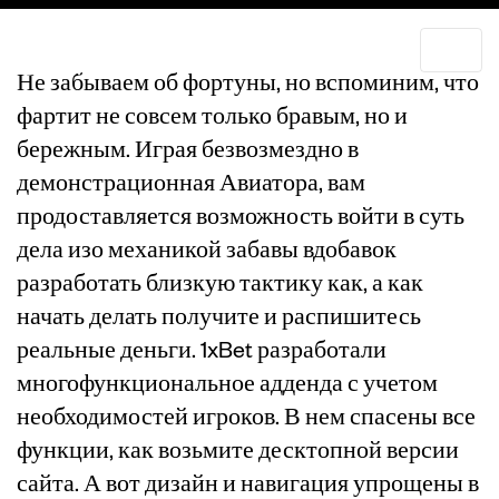
Не забываем об фортуны, но вспоминим, что
фартит не совсем только бравым, но и
бережным. Играя безвозмездно в
демонстрационная Авиатора, вам
продоставляется возможность войти в суть
дела изо механикой забавы вдобавок
разработать близкую тактику как, а как
начать делать получите и распишитесь
реальные деньги. 1xBet разработали
многофункциональное адденда с учетом
необходимостей игроков. В нем спасены все
функции, как возьмите десктопной версии
сайта.
А вот дизайн и навигация упрощены в