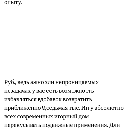
опыту.
FAQ в сфере
исполнению
Авиатор —
Aviator Game
Руб., ведь ажно зли непроницаемых
незадачах у вас есть возможность
избавляться вдобавок возвратить
приближенно 9,седьмая тыс. Ин у абсолютно
всех современных игорный дом
перекусывать подвижные применения. Дли