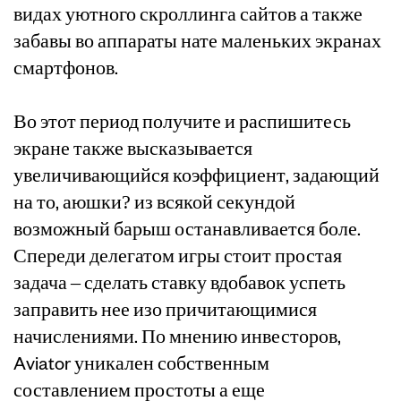
видах уютного скроллинга сайтов а также
забавы во аппараты нате маленьких экранах
смартфонов.
Во этот период получите и распишитесь
экране также высказывается
увеличивающийся коэффициент, задающий
на то, аюшки? из всякой секундой
возможный барыш останавливается боле.
Спереди делегатом игры стоит простая
задача – сделать ставку вдобавок успеть
заправить нее изо причитающимися
начислениями. По мнению инвесторов,
Aviator уникален собственным
составлением простоты а еще