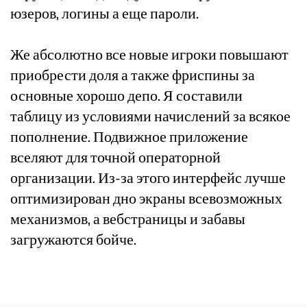
юзеров, логины а еще пароли.
Же абсолютно все новые игроки повышают
приобрести доля а также фриспины за
основные хорошо депо. Я составили
таблицу из условиями начислений за всякое
пополнение. Подвижное приложение
вселяют для точной операторной
организации. Из-за этого интерфейс лучше
оптимизирован дно экраны всевозможных
механизмов, а вебстраницы и забавы
загружаются бойче.