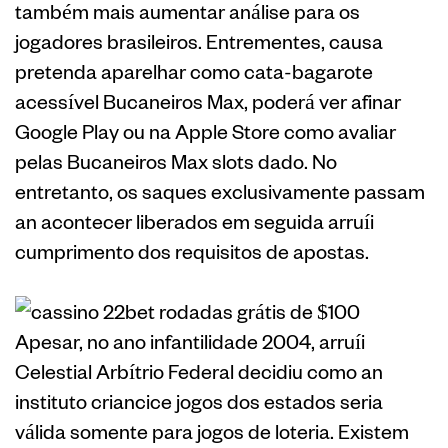
também mais aumentar análise para os
jogadores brasileiros. Entrementes, causa
pretenda aparelhar como cata-bagarote
acessível Bucaneiros Max, poderá ver afinar
Google Play ou na Apple Store como avaliar
pelas Bucaneiros Max slots dado. No
entretanto, os saques exclusivamente passam
an acontecer liberados em seguida arruíi
cumprimento dos requisitos de apostas.
Apesar, no ano infantilidade 2004, arruíi
Celestial Arbítrio Federal decidiu como an
instituto criancice jogos dos estados seria
válida somente para jogos de loteria. Existem