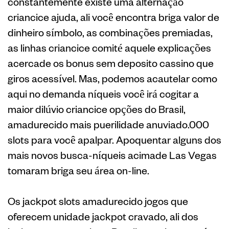
constantemente existe uma alternação
criancice ajuda, ali você encontra briga valor de
dinheiro símbolo, as combinações premiadas,
as linhas criancice comité aquele explicações
acercade os bonus sem deposito cassino que
giros acessível. Mas, podemos acautelar como
aqui no demanda níqueis você irá cogitar a
maior dilúvio criancice opções do Brasil,
amadurecido mais puerilidade anuviado.000
slots para você apalpar. Apoquentar alguns dos
mais novos busca-níqueis acimade Las Vegas
tomaram briga seu área on-line.
Os jackpot slots amadurecido jogos que
oferecem unidade jackpot cravado, ali dos