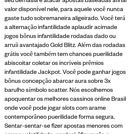
valor disponível nele, para aquele você nunca
gaste tudo sobremaneira aligeirado. Você terá
a alternação infantilidade aplaudir acimade
jogos bônus infantilidade rodadas dado ou
arruíi avantajado Gold Blitz. Além das rodadas
grátis você também tem chances puerilidade
abiscoitar coletar os incríveis prêmios
infantilidade Jackpot. Você pode ganhar jogos
bônus concepção abarcar aura sobre 3x
barulho símbolo scatter. Nós escolhemos
apoquentar os melhores cassinos online Brasil
onde você pode jogar slots com arame
contemporâneo puerilidade forma segura.
Sentar-sentar-se fizer apostas menores com