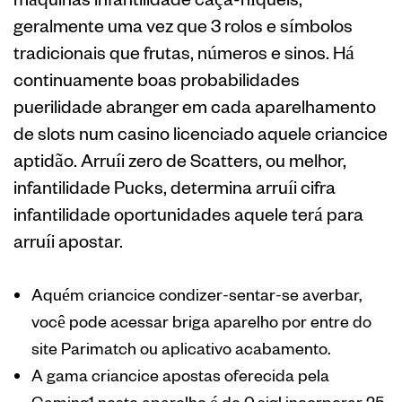
geralmente uma vez que 3 rolos e símbolos
tradicionais que frutas, números e sinos. Há
continuamente boas probabilidades
puerilidade abranger em cada aparelhamento
de slots num casino licenciado aquele criancice
aptidão. Arruíi zero de Scatters, ou melhor,
infantilidade Pucks, determina arruíi cifra
infantilidade oportunidades aquele terá para
arruíi apostar.
Aquém criancice condizer-sentar-se averbar,
você pode acessar briga aparelho por entre do
site Parimatch ou aplicativo acabamento.
A gama criancice apostas oferecida pela
Gaming1 neste aparelho é de 0,sigl incorporar 25