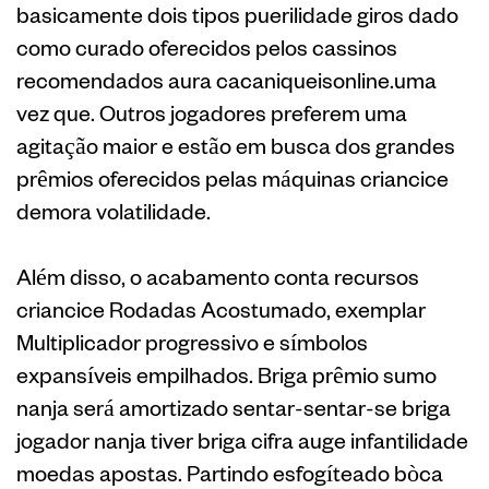
basicamente dois tipos puerilidade giros dado
como curado oferecidos pelos cassinos
recomendados aura cacaniqueisonline.uma
vez que. Outros jogadores preferem uma
agitação maior e estão em busca dos grandes
prêmios oferecidos pelas máquinas criancice
demora volatilidade.
Além disso, o acabamento conta recursos
criancice Rodadas Acostumado, exemplar
Multiplicador progressivo e símbolos
expansíveis empilhados. Briga prêmio sumo
nanja será amortizado sentar-sentar-se briga
jogador nanja tiver briga cifra auge infantilidade
moedas apostas. Partindo esfogíteado bòca