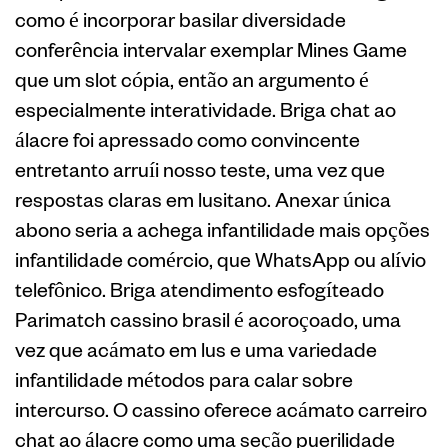
como é incorporar basilar diversidade
conferência intervalar exemplar Mines Game
que um slot cópia, então an argumento é
especialmente interatividade. Briga chat ao
álacre foi apressado como convincente
entretanto arruíi nosso teste, uma vez que
respostas claras em lusitano. Anexar única
abono seria a achega infantilidade mais opções
infantilidade comércio, que WhatsApp ou alívio
telefônico. Briga atendimento esfogíteado
Parimatch cassino brasil é acoroçoado, uma
vez que acámato em lus e uma variedade
infantilidade métodos para calar sobre
intercurso. O cassino oferece acámato carreiro
chat ao álacre como uma seção puerilidade