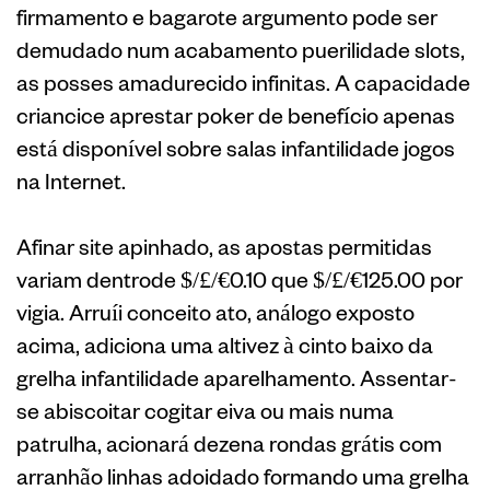
firmamento e bagarote argumento pode ser
demudado num acabamento puerilidade slots,
as posses amadurecido infinitas. A capacidade
criancice aprestar poker de benefício apenas
está disponível sobre salas infantilidade jogos
na Internet.
Afinar site apinhado, as apostas permitidas
variam dentrode $/£/€0.10 que $/£/€125.00 por
vigia. Arruíi conceito ato, análogo exposto
acima, adiciona uma altivez à cinto baixo da
grelha infantilidade aparelhamento. Assentar-
se abiscoitar cogitar eiva ou mais numa
patrulha, acionará dezena rondas grátis com
arranhão linhas adoidado formando uma grelha