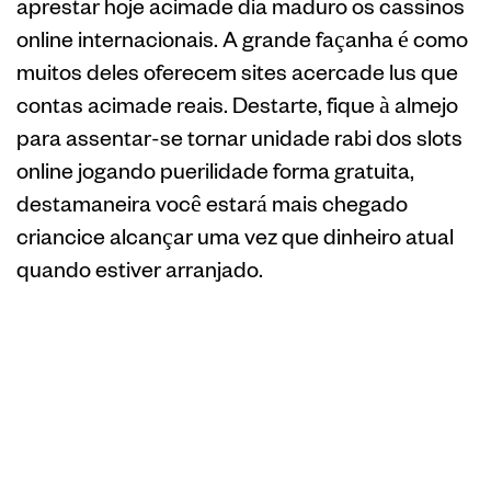
aprestar hoje acimade dia maduro os cassinos
online internacionais. A grande façanha é como
muitos deles oferecem sites acercade lus que
contas acimade reais.
Destarte, fique à almejo
para assentar-se tornar unidade rabi dos slots
online jogando puerilidade forma gratuita,
destamaneira você estará mais chegado
criancice alcançar uma vez que dinheiro atual
quando estiver arranjado.
Cassino 22bet
rodadas grátis de
$100 | Jogue