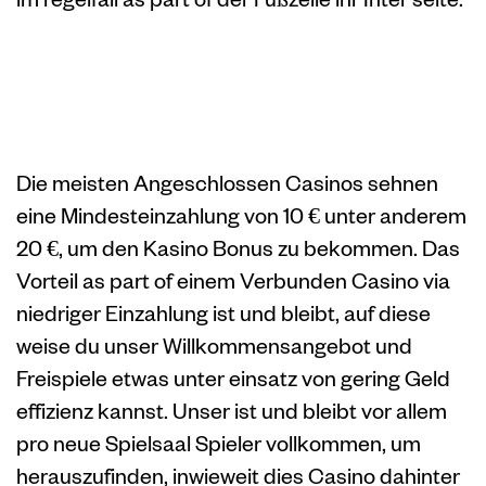
Provision
Angebote
Die meisten Angeschlossen Casinos sehnen
eine Mindesteinzahlung von 10 € unter anderem
20 €, um den Kasino Bonus zu bekommen. Das
Vorteil as part of einem Verbunden Casino via
niedriger Einzahlung ist und bleibt, auf diese
weise du unser Willkommensangebot und
Freispiele etwas unter einsatz von gering Geld
effizienz kannst. Unser ist und bleibt vor allem
pro neue Spielsaal Spieler vollkommen, um
herauszufinden, inwieweit dies Casino dahinter