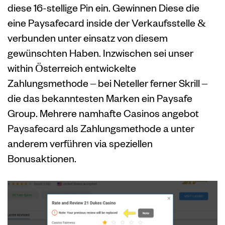
diese 16-stellige Pin ein. Gewinnen Diese die
eine Paysafecard inside der Verkaufsstelle &
verbunden unter einsatz von diesem
gewünschten Haben. Inzwischen sei unser
within Österreich entwickelte
Zahlungsmethode – bei Neteller ferner Skrill –
die das bekanntesten Marken ein Paysafe
Group. Mehrere namhafte Casinos angebot
Paysafecard als Zahlungsmethode a unter
anderem verführen via speziellen
Bonusaktionen.