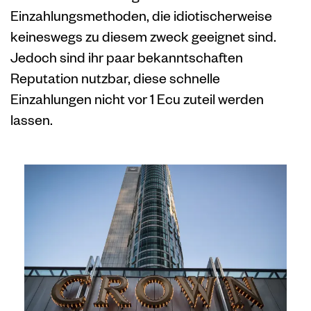
Einzahlungsmethoden, die idiotischerweise
keineswegs zu diesem zweck geeignet sind.
Jedoch sind ihr paar bekanntschaften
Reputation nutzbar, diese schnelle
Einzahlungen nicht vor 1 Ecu zuteil werden
lassen.