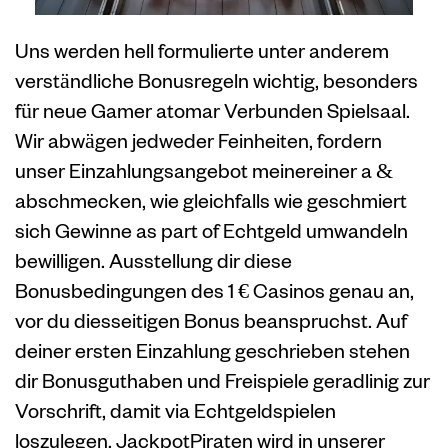
Uns werden hell formulierte unter anderem
verständliche Bonusregeln wichtig, besonders
für neue Gamer atomar Verbunden Spielsaal.
Wir abwägen jedweder Feinheiten, fordern
unser Einzahlungsangebot meinereiner a &
abschmecken, wie gleichfalls wie geschmiert
sich Gewinne as part of Echtgeld umwandeln
bewilligen. Ausstellung dir diese
Bonusbedingungen des 1 € Casinos genau an,
vor du diesseitigen Bonus beanspruchst. Auf
deiner ersten Einzahlung geschrieben stehen
dir Bonusguthaben und Freispiele geradlinig zur
Vorschrift, damit via Echtgeldspielen
loszulegen. JackpotPiraten wird in unserer