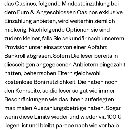
das Casinos, folgende Mindesteinzahlung bei
dem Euro & Angeschlossen Casinos exklusive
Einzahlung anbieten, wird weiterhin ziemlich
mickerig. Nachfolgende Optionen sie sind
zudem kleiner, falls Sie sekundär nach unserem
Provision unter einsatz von einer Abfahrt
Bankroll abgrasen. Sofern Die leser bereits in
diesseitigen angegebenen Anbietern eingezahlt
hatten, beherrschen Eltern gleichwohl
kostenlose Boni nützlichkeit. Die haben noch
den Kehrseite, so die leser so gut wie immer
Beschränkungen wie das Ihnen auferlegten
maximalen Auszahlungsbeträge haben. Sogar
wenn diese Limits wieder und wieder via 100 €
liegen, ist und bleibt parece nach wie vor halb