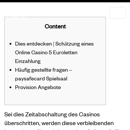
Content
Dies entdecken | Schätzung eines
Online Casino 5 Euroletten
Einzahlung
Häufig gestellte fragen –
paysafecard Spielsaal
Provision Angebote
Sei dies Zeitabschaltung des Casinos
überschritten, werden diese verbleibenden