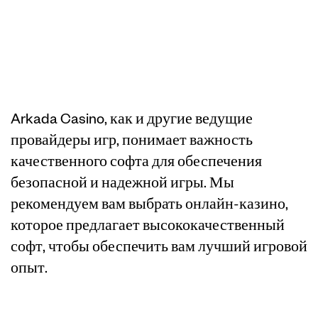
казино, чтобы
обеспечить
вы могли
безопасность
наслаждаться
вашей
игрой без
информации
перебоев.
и
транзакций.
Arkada Casino, как и другие ведущие
провайдеры игр, понимает важность
качественного софта для обеспечения
безопасной и надежной игры. Мы
рекомендуем вам выбрать онлайн-казино,
которое предлагает высококачественный
софт, чтобы обеспечить вам лучший игровой
опыт.