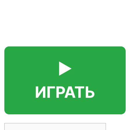
качество
софта
▶️
ИГРАТЬ