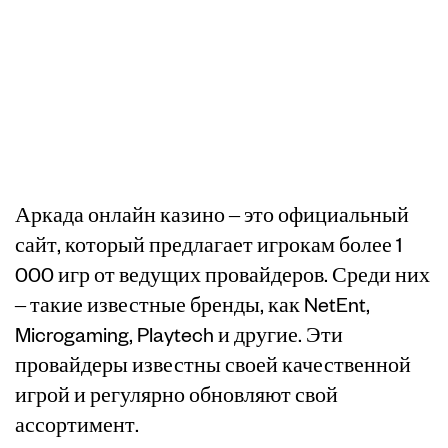
Arkada Онлайн
Казино: Ведущие
Провайдеры Игр
и Качество Софта
Аркада онлайн казино – это официальный
сайт, который предлагает игрокам более 1
000 игр от ведущих провайдеров. Среди них
– такие известные бренды, как NetEnt,
Microgaming, Playtech и другие. Эти
провайдеры известны своей качественной
игрой и регулярно обновляют свой
ассортимент.