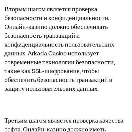
Вторым шагом является проверка
безопасности и конфиденциальности.
Онлайн-казино должно обеспечивать
безопасность транзакций и
конфиденциальность пользовательских
данных. Arkada Casino использует
современные технологии безопасности,
такие как SSL-шифрование, чтобы
обеспечить безопасность транзакций и
защиту пользовательских данных.
Качество софта
Третьим шагом является проверка качества
софта. Онлайн-казино должно иметь