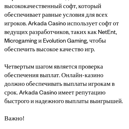
высококачественный софт, который
обеспечивает равные условия для всех
игроков. Arkada Casino использует софт от
ведущих разработчиков, таких как NetEnt,
Microgaming и Evolution Gaming, чтобы
обеспечить высокое качество игр.
Четвертым шагом является проверка
обеспечения выплат. Онлайн-казино
должно обеспечивать выплаты игрокам в
срок. Arkada Casino имеет репутацию
быстрого и надежного выплаты выигрышей.
Важно!