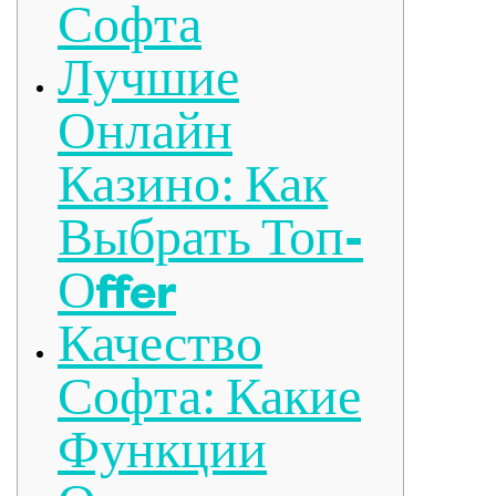
Софта
Лучшие
Онлайн
Казино: Как
Выбрать Топ-
Оffer
Качество
Софта: Какие
Функции