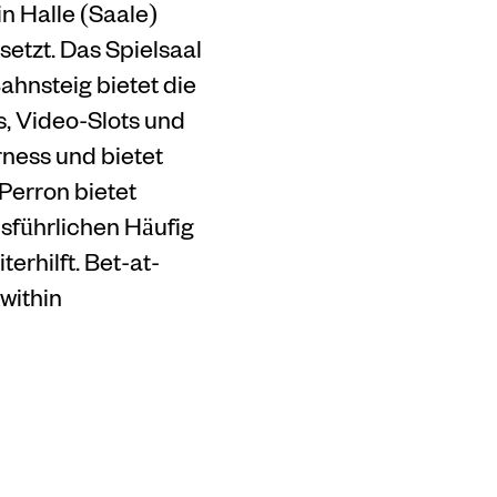
n Halle (Saale)
etzt. Das Spielsaal
Bahnsteig bietet die
, Video-Slots und
rness und bietet
 Perron bietet
sführlichen Häufig
erhilft. Bet-at-
within
Unser