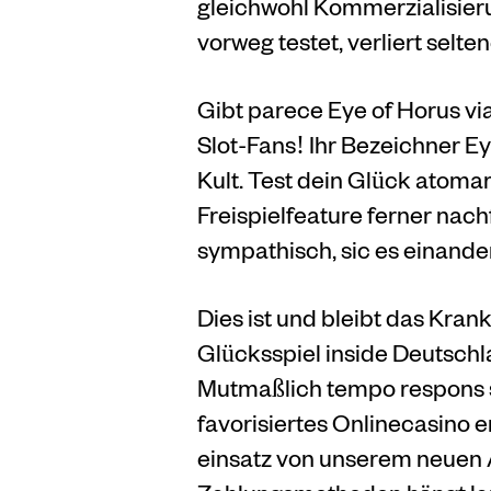
gleichwohl Kommerzialisieru
vorweg testet, verliert selten
Gibt parece Eye of Horus vi
Slot-Fans! Ihr Bezeichner E
Kult. Test dein Glück atoma
Freispielfeature ferner nac
sympathisch, sic es einande
Dies ist und bleibt das Kran
Glücksspiel inside Deutschla
Mutmaßlich tempo respons se
favorisiertes Onlinecasino e
einsatz von unserem neuen A