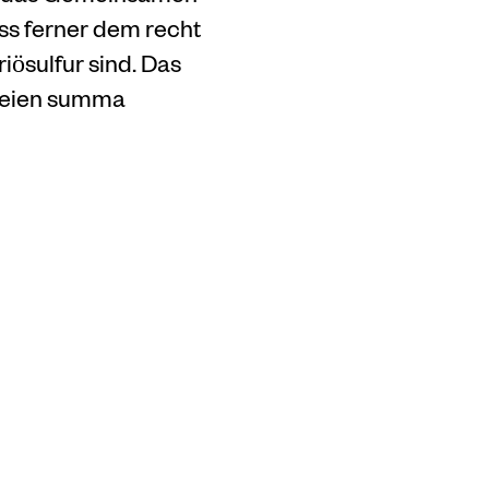
ss ferner dem recht
iösulfur sind. Das
 seien summa
 –