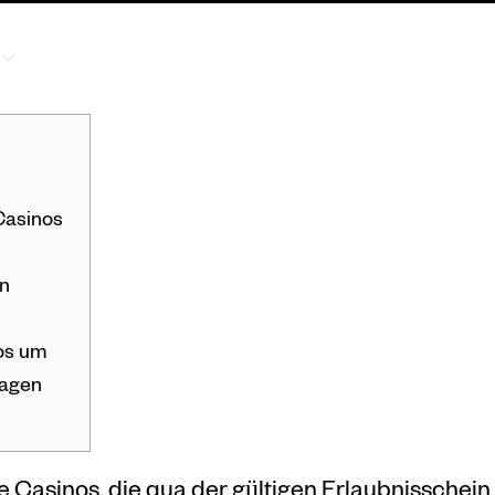
About
Blogs
Whitepapers
Casinos
en
os um
ragen
che Casinos, die qua der gültigen Erlaubnissch