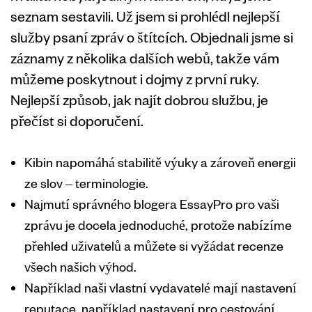
seznam sestavili. Už jsem si prohlédl nejlepší
služby psaní zpráv o štítcích. Objednali jsme si
záznamy z několika dalších webů, takže vám
můžeme poskytnout i dojmy z první ruky.
Nejlepší způsob, jak najít dobrou službu, je
přečíst si doporučení.
Kibin napomáhá stabilitě výuky a zároveň energii
ze slov – terminologie.
Najmutí správného blogera EssayPro pro vaši
zprávu je docela jednoduché, protože nabízíme
přehled uživatelů a můžete si vyžádat recenze
všech našich výhod.
Například naši vlastní vydavatelé mají nastavení
reputace, například nastavení pro cestování,