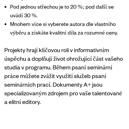
Pod jednou střechou je to 20 %; pod další se
uvádí 30 %.
Mnohem více si vyberete autora dle vlastního
výběru a získáte kvalitní díla za rozumné ceny.
Projekty hrají klíčovou roli v informativním
úspěchu a doplňují život ohrožující část vašeho
studia v programu. Během psaní seminární
práce můžete zvážit využití služeb psaní
seminárních prací. Dokumenty A+ jsou
specializovaným zdrojem pro vaše talentované
a elitní editory.