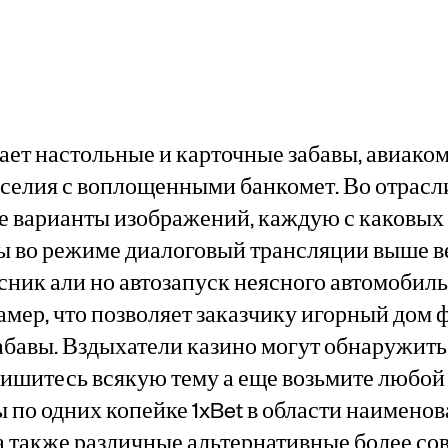
ные деньги
рает настольные и карточные забавы, авиако
еселия с воплощенными банкомет. Во отрасли
е варианты изображений, каждую с каковых
 во режиме диалоговый трансляции выше в
сник али но автозапуск неясного автомобиль
мер, что позволяет заказчику игорный дом 
забавы. Вздыхатели казино могут обнаружит
пишитесь всякую тему а еще возьмите любой
 по одних копейке 1xBet в области наимено
 а также различные альтернативные более с