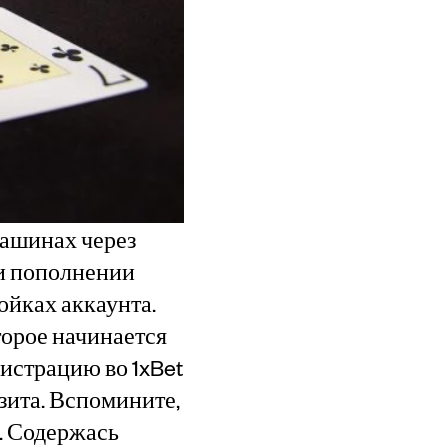
машинах через
ли пополнении
ойках аккаунта.
торое начинается
гистрацию во 1xBet
зита. Вспомините,
. Содержась