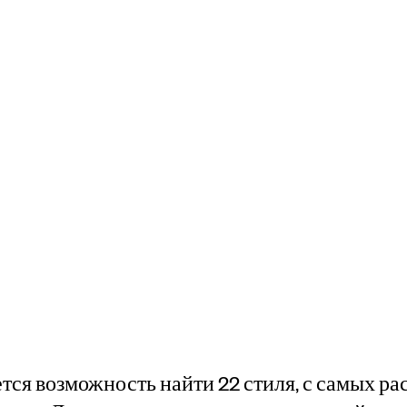
страционна
е: Бесплат
 кроме
доточивани
ется возможность найти 22 стиля, с самых 