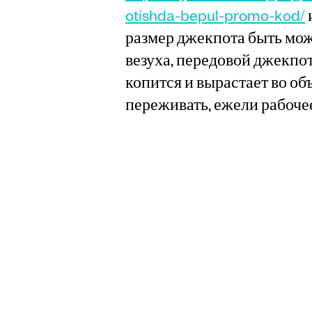
otishda-bepul-promo-kod/
размер джекпота быть мож
везуха, передовой джекпо
копится и вырастает во об
переживать, ежели рабоче
Выбор
коэфф
ставок