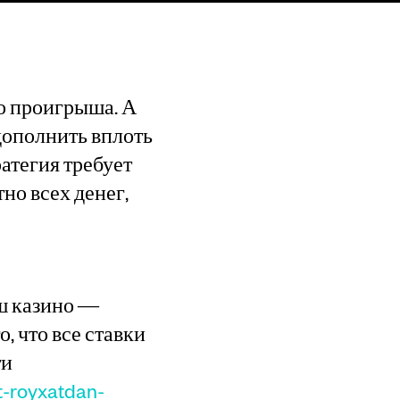
Webinar
Contact us
го проигрыша. А
дополнить вплоть
ратегия требует
но всех денег,
ш казино —
, что все ставки
ти
t-royxatdan-