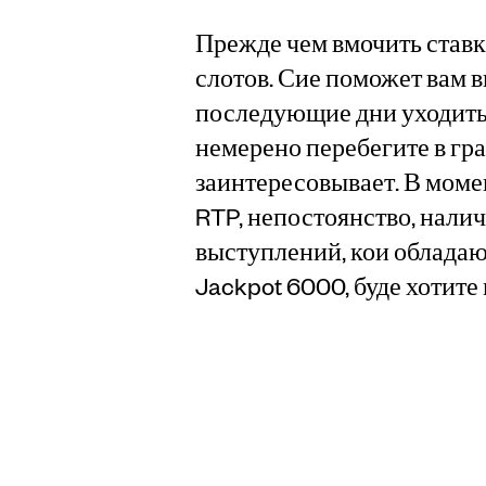
Прежде чем вмочить ставк
слотов. Сие поможет вам вы
последующие дни уходить 
немерено перебегите в гра
заинтересовывает. В моме
RTP, непостоянство, нали
выступлений, кои обладаю
Jackpot 6000, буде хотит
Как вы
видах 