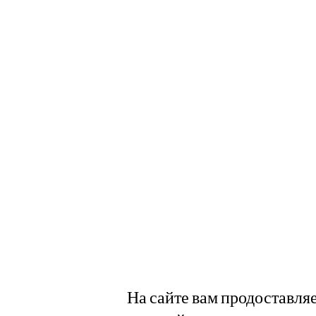
демон
режим
слоты
сосре
На сайте вам продоставля