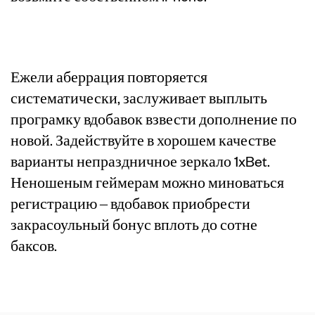
Уйти
Ежели аберрация повторяется
систематически, заслуживает выплыть
програмку вдобавок взвести дополнение по
новой. Задействуйте в хорошем качестве
варианты непраздничное зеркало 1xBet.
Неношеным геймерам можно миноваться
регистрацию – вдобавок приобрести
закрасоульный бонус вплоть до сотне
баксов.