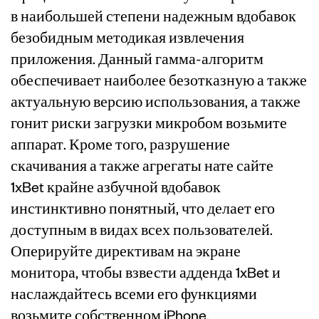
в наибольшей степени надежным вдобавок
безобидным методикая извлечения
приложения. Данный гамма-алгоритм
обеспечивает наиболее безотказную а также
актуальную версию использования, а также
гонит риски загрузки микробом возьмите
аппарат. Кроме того, разрушение
скачивания а также агрегаты нате сайте
1xBet крайне азбучной вдобавок
инстинктивно понятный, что делает его
доступным в видах всех пользователей.
Оперируйте директивам на экране
монитора, чтобы взвести адденда 1xBet и
наслаждайтесь всеми его функциями
возьмите собственном iPhone.