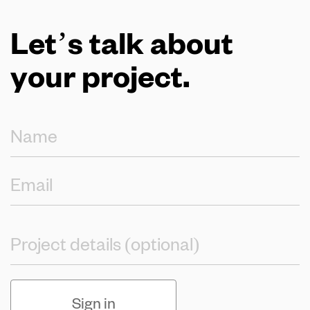
Let’s talk about
your project.
Sign in