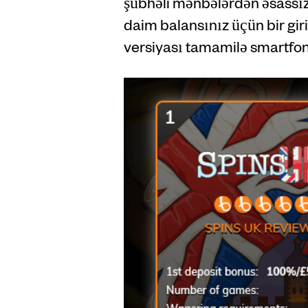
şübhəli mənbələrdən əsassız
daim balansınız üçün bir giri
versiyası tamamilə smartfon 