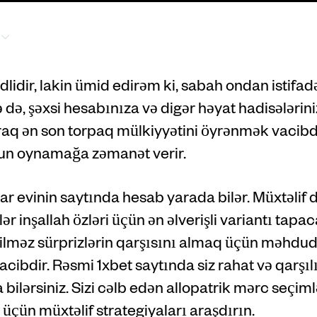
About
Blogs
Whitepapers
idlidir, lakin ümid edirəm ki, sabah ondan istifad
ə, şəxsi hesabınıza və digər həyat hadisələrini
q ən son torpaq mülkiyyətini öyrənmək vacibdir
oyun oynamağa zəmanət verir.
ar evinin saytında hesab yarada bilər.
Müxtəlif 
lər inşallah özləri üçün ən əlverişli variantı tapac
lməz sürprizlərin qarşısını almaq üçün məhdudi
cibdir. Rəsmi 1xbet saytında siz rahat və qarşıl
 bilərsiniz. Sizi cəlb edən allopatrik mərc seçiml
üçün müxtəlif strategiyaları araşdırın.