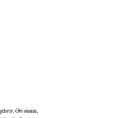
ecə
|
dırır. Ən əsası,