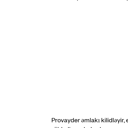
1xbet 
aqroka
daxil o
1xbet 
Provayder əmlakı kilidləyir,