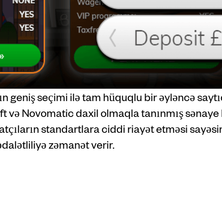
n geniş seçimi ilə tam hüquqlu bir əyləncə saytıd
t və Novomatic daxil olmaqla tanınmış sənaye li
batçıların standartlara ciddi riayət etməsi sayəsi
dalətliliyə zəmanət verir.
güzgüləri nə