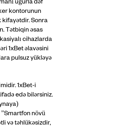
amanı uğurla dəf
ker kontorunun
 kifayətdir. Sonra
n. Tətbiqin əsas
ikasiyalı cihazlarda
ri 1xBet əlavəsini
lara pulsuz yükləyə
midir. 1xBet-i
adə edə bilərsiniz.
aynaya)
da "Smartfon növü
i və təhlükəsizdir,