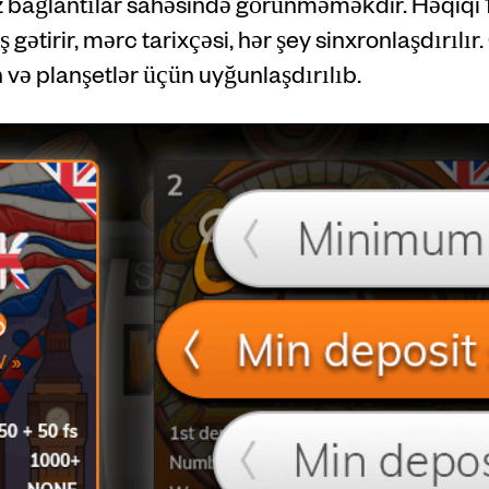
 bağlantılar sahəsində görünməməkdir. Həqiqi 1
ş gətirir, mərc tarixçəsi, hər şey sinxronlaşdırıl
və planşetlər üçün uyğunlaşdırılıb.