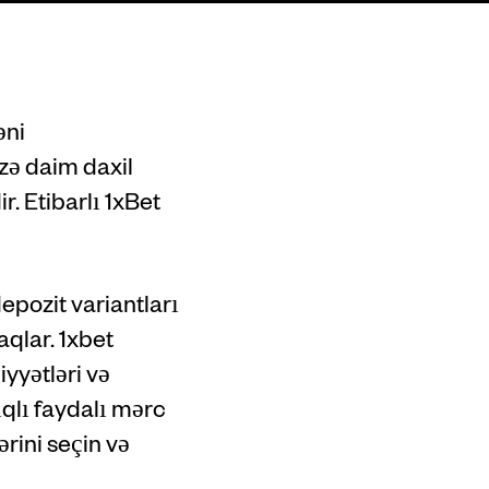
Webinar
Contact us
əni
zə daim daxil
. Etibarlı 1xBet
depozit variantları
aqlar. 1xbet
yyətləri və
ıqlı faydalı mərc
ərini seçin və