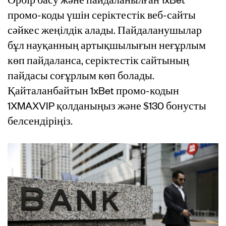
промо-коды үшін серіктестік веб-сайты
сәйкес жеңілдік алады. Пайдаланушылар
бұл науқанның артықшылығын неғұрлым
көп пайдаланса, серіктестік сайтының
пайдасы соғұрлым көп болады.
Қайталанбайтын 1xBet промо-кодын
1XMAXVIP қолданыңыз және $130 бонусты
белсендіріңіз.