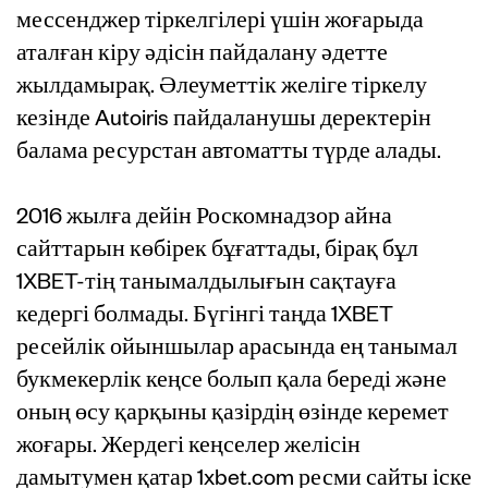
мессенджер тіркелгілері үшін жоғарыда
аталған кіру әдісін пайдалану әдетте
жылдамырақ. Әлеуметтік желіге тіркелу
кезінде Autoiris пайдаланушы деректерін
балама ресурстан автоматты түрде алады.
2016 жылға дейін Роскомнадзор айна
сайттарын көбірек бұғаттады, бірақ бұл
1XBET-тің танымалдылығын сақтауға
кедергі болмады. Бүгінгі таңда 1XBET
ресейлік ойыншылар арасында ең танымал
букмекерлік кеңсе болып қала береді және
оның өсу қарқыны қазірдің өзінде керемет
жоғары. Жердегі кеңселер желісін
дамытумен қатар 1xbet.com ресми сайты іске