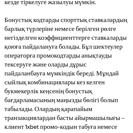
кезде тіркелуге жазылуы мүмкін.
Бонустық кодтарды спорттық ставкалардың
барлық түрлеріне немесе берілген рөлге
негізделген коэффициенттерге ставкаларды
қоюға пайдалануға болады. Бұл шектеулер
операторға промокодтарды анықтауды
тексеруге және оларды дұрыс
пайдаланбауға мүмкіндік береді. Мұндай
сыйлық комбинациялары кез келген
букмекерлік кеңсенің бонустық
бағдарламасының маңызды бөлігі болып
табылады. Олардың қарапайым
транзакциялардан басты айырмашылығы –
клиент 1xbet промо-кодын табуға немесе