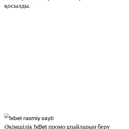
қосылды.
1xbet rasmiy
sayti: 1xBet-те
промокодты
қалай
пайдалануға
болады
Әкімшілік 1xBet промо ұпайларын беру