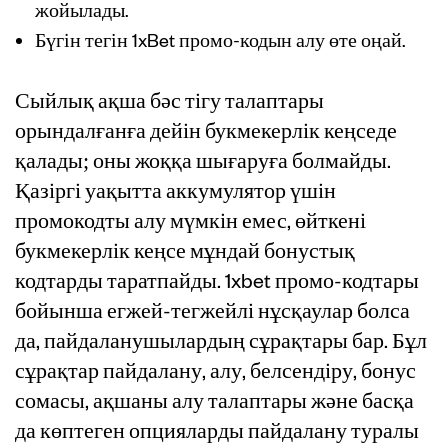
жойылады.
Бүгін тегін 1xBet промо-кодын алу өте оңай.
Сыйлық ақша бәс тігу талаптары
орындалғанға дейін букмекерлік кеңседе
қалады; оны жоққа шығаруға болмайды.
Қазіргі уақытта аккумулятор үшін
промокодты алу мүмкін емес, өйткені
букмекерлік кеңсе мұндай бонустық
кодтарды таратпайды. 1xbet промо-кодтары
бойынша егжей-тегжейлі нұсқаулар болса
да, пайдаланушылардың сұрақтары бар. Бұл
сұрақтар пайдалану, алу, белсендіру, бонус
сомасы, ақшаны алу талаптары және басқа
да көптеген опцияларды пайдалану туралы