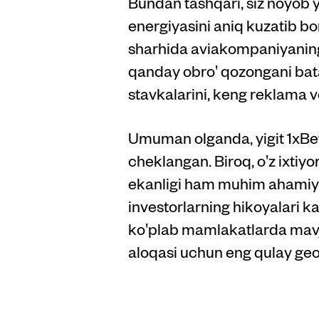
Bundan tashqari, siz noyob yo
energiyasini aniq kuzatib b
sharhida aviakompaniyaning 
qanday obro' qozongani bata
stavkalarini, keng reklama vos
Umuman olganda, yigit 1xBet 
cheklangan. Biroq, o'z ixtiyo
ekanligi ham muhim ahamiyat
investorlarning hikoyalari ka
ko'plab mamlakatlarda mavju
aloqasi uchun eng qulay geo