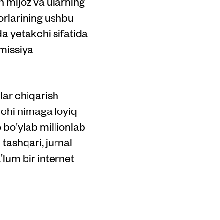
an mijoz va ularning
orlarining ushbu
a yetakchi sifatida
missiya
lar chiqarish
inchi nimaga loyiq
bo'ylab millionlab
 tashqari, jurnal
lum bir internet