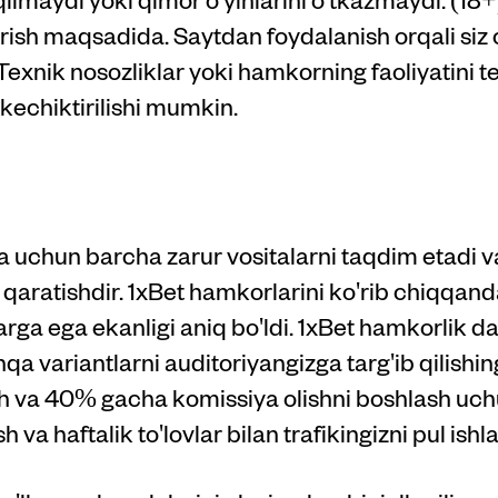
rish maqsadida. Saytdan foydalanish orqali siz 
. Texnik nosozliklar yoki hamkorning faoliyatini t
 kechiktirilishi mumkin.
 uchun barcha zarur vositalarni taqdim etadi v
 qaratishdir. 1xBet hamkorlarini ko'rib chiqqand
larga ega ekanligi aniq bo'ldi. 1xBet hamkorlik d
qa variantlarni auditoriyangizga targ'ib qilishi
ish va 40% gacha komissiya olishni boshlash uc
h va haftalik to'lovlar bilan trafikingizni pul ishl