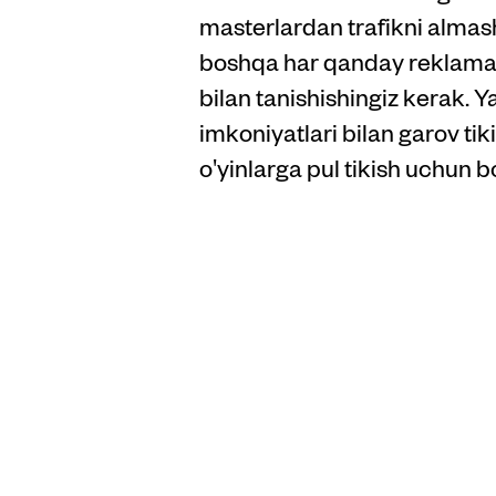
masterlardan trafikni almash
boshqa har qanday reklama pl
bilan tanishishingiz kerak. 
imkoniyatlari bilan garov t
o'yinlarga pul tikish uchun 
1xBet 
sharhin
umuml