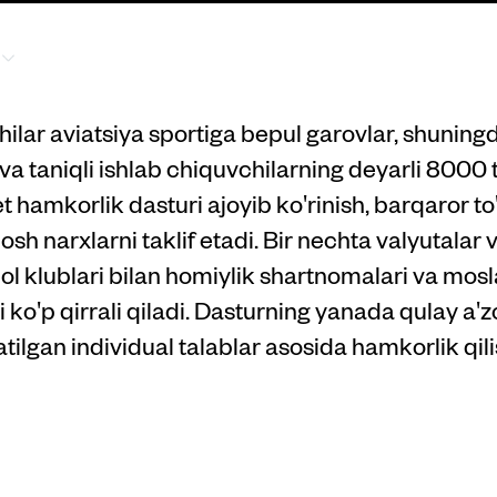
About
Blogs
Whitepapers
ar aviatsiya sportiga bepul garovlar, shuningdek
va taniqli ishlab chiquvchilarning deyarli 8000 
t hamkorlik dasturi ajoyib ko'rinish, barqaror to
sh narxlarni taklif etadi.
Bir nechta valyutalar va
tbol klublari bilan homiylik shartnomalari va mo
 ko'p qirrali qiladi. Dasturning yanada qulay a'
atilgan individual talablar asosida hamkorlik qi
 – Umumiy