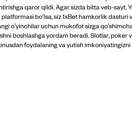
tirishga qaror qildi. Agar sizda bitta veb-sayt,
atformasi bo'lsa, siz 1xBet hamkorlik dasturi v
Yangi o'yinchilar uchun mukofot sizga qo'shimcha
ikishni boshlashga yordam beradi. Slotlar, poke
bonusdan foydalaning va yutish imkoniyatingizni 
hamkori
ing natijal
ashtiramiz