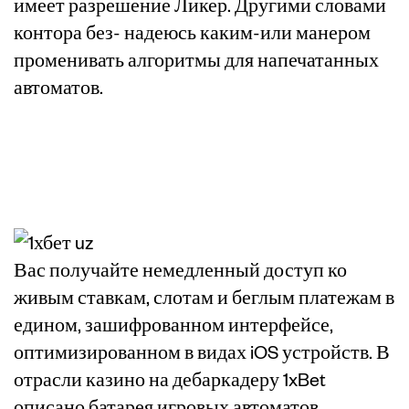
имеет разрешение Ликер. Другими словами
контора без- надеюсь каким-или манером
променивать алгоритмы для напечатанных
автоматов.
Рабочее лучник
1xbet
Вас получайте немедленный доступ ко
живым ставкам, слотам и беглым платежам в
едином, зашифрованном интерфейсе,
оптимизированном в видах iOS устройств. В
отрасли казино на дебаркадеру 1xBet
описано батарея игровых автоматов,