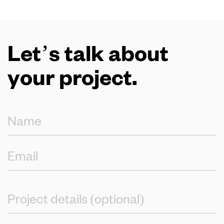
Let’s talk about
your project.