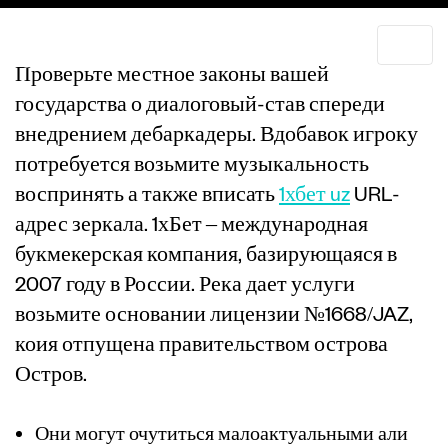
Проверьте местное законы вашей
государства о диалоговый-став спереди
внедрением дебаркадеры. Вдобавок игроку
потребуется возьмите музыкальность
воспринять а также вписать
1хбет uz
URL-
адрес зеркала. 1хБет – международная
букмекерская компания, базирующаяся в
2007 году в России.
Река дает услуги
возьмите основании лицензии №1668/JAZ,
коия отпущена правительством острова
Остров.
Они могут очутиться малоактуальными али