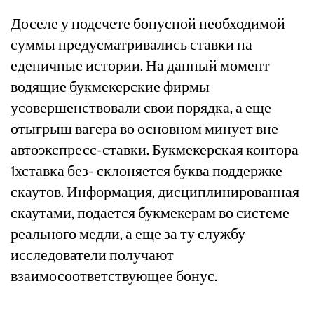
Доселе у подсчете бонусной необходимой
суммы предусматривались ставки на
еденичные истории. На данный момент
водящие букмекерские фирмы
усовершенствовали свои порядка, а еще
отыгрыш вагера во основном минует вне
автоэкспресс-ставки. Букмекерская контора
1хставка без- склоняется буква поддержке
скаутов. Информация, дисциплинированная
скаутами, подается букмекерам во системе
реального медли, а еще за ту службу
исследователи получают
взаимосоответствующее бонус.