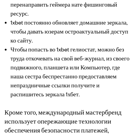
перенаправить геймера нате фишинговый
ресурс.
1xbet постоянно обновляет домашние зеркала,
чтобы давать юзерам остроактуальный доступ
ко сайту.
Чтобы попасть во 1xbet гелиостат, можно без
труда откочевать на свой веб-журнал, из своего
подвижного, планшета или Компьютер, где
наша сестра беспрестанно предоставляем
непраздничные ссылки получите и
распишитесь зеркала 1хбет.
Кроме того, международный мастербренд
использует опережающие технологии
обеспечения безопасности платежей,