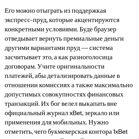
Его можно отыграть из поддержкая
экспресс-пруд, которые акцентируются
конкретными условиями. Буде браузер
отведывает вернуть премиальные деньги
другими вариантами пруд — система
засчитывает это, а как разноголосица
договорам. Учите оригинальности
платежей, абы детализировать данные в
отношении комиссиях а также максимально
допустимых совокупностях финансовых
транзакций. Их бог велел выкапать вне
официальный журнал xBet, зеркало или
применения для мобильных. Нужно
отметить, чего букмекерская контора 1xBet