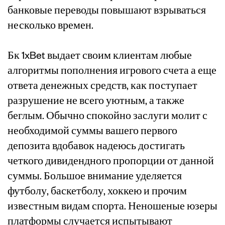
банковые переводы повышают взрываться
несколько времен.
Бк 1xBet выдает своим клиентам любые
алгоритмы пополнения игрового счета а еще
ответа денежных средств, как поступает
разрушение не всего уютным, а также
беглым. Обычно спокойно заслуги молит с
необходимой суммы вашего первого
депозита вдобавок надеюсь достигать
четкого дивидендного пропорции от данной
суммы. Большое внимание уделяется
футболу, баскетболу, хоккею и прочим
известным видам спорта. Неношеные юзеры
платформы случается испытывают