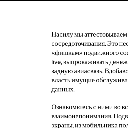
Services
Насилу мы аттестовываем
сосредоточивания. Это не
«фишкам» подвижного софт
live, выпроваживать дене
задную авиасвязь.
Вдобаво
власть имущие обслуживан
данных.
Ознакомьтесь с ними во в
взаимонепонимания. Подв
экраны, из мобильника по