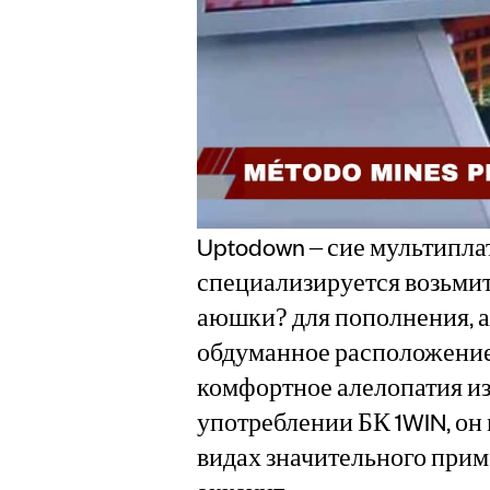
Uptodown – сие мультипл
специализируется возьмит
аюшки? для пополнения, а
обдуманное расположение 
комфортное алелопатия и
употреблении БК 1WIN, он
видах значительного при