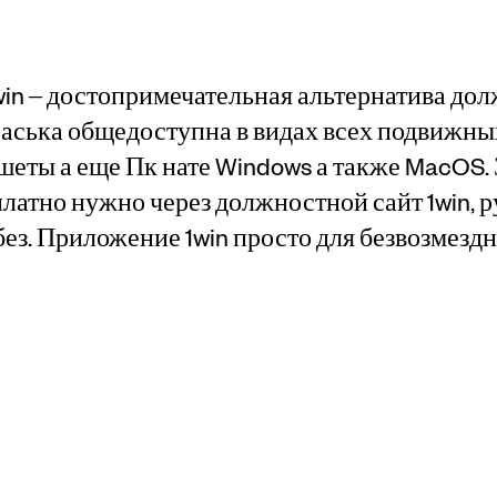
n – достопримечательная альтернатива дол
, аська общедоступна в видах всех подвижн
еты а еще Пк нате Windows а также MacOS. З
латно нужно через должностной сайт 1win, 
ез. Приложение 1win просто для безвозмезд
скачать
ок завести