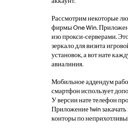
аккаунт.
Рассмотрим некоторые лю
фирмы One Win. Приложени
изо прокси-серверами. Это
зеркало для визита игров
установок, а вот нате ка
авиалиния.
Мобильное аддендум работ
смартфон использует допо
У версии нате телефон про
Приложение 1win закачать
конторы по неприхотливы