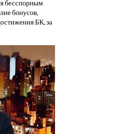
ся бесспорным
лие бонусов,
остижения БК, за