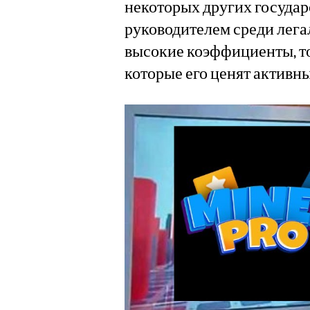
некоторых других государ
руководителем среди лега
высокие коэффициенты, то
которые его ценят активны