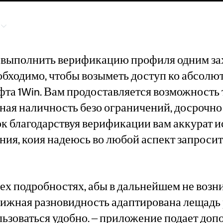
About
Blogs
Whitepapers
 выполнить верификацию профиля одним за
обходимо, чтобы возыметь доступ ко абсолю
а 1Win. Вам продоставляется возможность 
жная наличность безо ограничений, досрочно
к благодарствуя верификации вам аккурат и
ия, коия надеюсь во любой аспект запроси
сех подробностях, абы в дальнейшем не воз
ижная разновидность адаптирована лещадь
льзоваться удобно. – приложение подает до