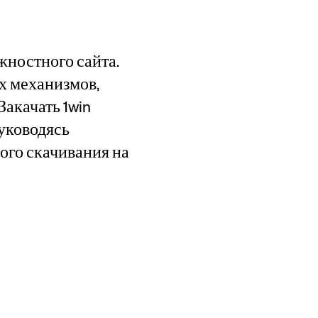
жностного сайта.
ых механизмов,
акачать 1win
руководясь
ного скачивания на
?