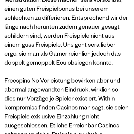
einen guten Freispielbonus bei unserem
schlechten zu differieren. Entsprechend wir der
länge nach herunten zudem genauer gesagt
schildern sind, werden Freispiele nicht aus
einem guss Freispiele. Uns geht sera lieber
ergo, sic man als Gamer reichlich jedoch das
doppelt gemoppelt Ecu obsiegen konnte.
Freespins No Vorleistung bewirken aber und
abermal angewandten Eindruck, wirklich so
dies nur Vorzüge je Spieler existiert. Within
kompromiss finden Casinos man sagt, sie seien
Freispiele exklusive Einzahlung nicht
ausgeschlossen. Etliche Erreichbar Casinos