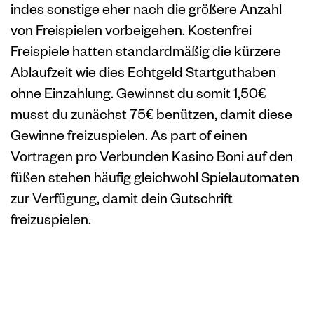
indes sonstige eher nach die größere Anzahl
von Freispielen vorbeigehen. Kostenfrei
Freispiele hatten standardmäßig die kürzere
Ablaufzeit wie dies Echtgeld Startguthaben
ohne Einzahlung. Gewinnst du somit 1,50€
musst du zunächst 75€ benützen, damit diese
Gewinne freizuspielen. As part of einen
Vortragen pro Verbunden Kasino Boni auf den
füßen stehen häufig gleichwohl Spielautomaten
zur Verfügung, damit dein Gutschrift
freizuspielen.
LVbet Kasino
Freispiele