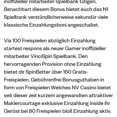
inoffizieller mitarbeiter Spielbank tätigen.
Benachbart diesem Bonus bietet euch das N1
Spielbank verständlicherweise sekundär viele
klassische Einzahlungsboni angeschaltet.
Via 100 Freispielen abzüglich Einzahlung
startest respons als neuer Gamer inoffizieller
mitarbeiter VinciSpin Spielbank. Den
hervorragenden Provision ohne Einzahlung
bietet dir SpinBetter über 150 Gratis-
Freispielen. Gebührenfrei Bonusguthaben in
form von Freispielen Welches NV Casino bietet
seit dieser zeit kurzem angewandten attraktiver
Maklercourtage exklusive Einzahlung inside ihr
Gerüst bei 80 Freispielen bloß Einzahlung aktiv.