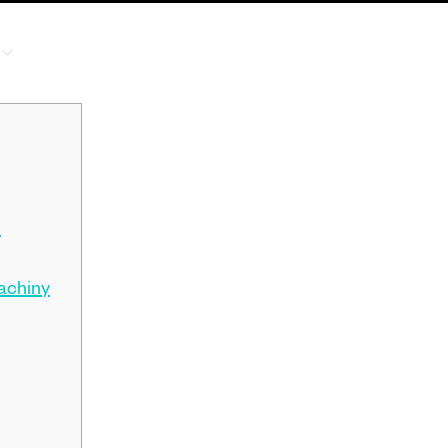
About
Blogs
Whitepapers
d
achiny