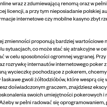
online wraz z zdumiewającą renomą oraz w pełn
j licencji, a przy tym nieposiadanie polskiej au
ormacje internetowe czy mobilne kasyno zbyt rz
j zmienności proponują bardziej wartościowe na
ielu sytuacjach, co może stać się atrakcyjne w 
ć w celu sposobności ogromnej wygranej. Prz
az rozrywkę internautów internetowego poker z
łasną wycieczkę pochodzące z pokerem, chcemy
 łaskawe gwoli żółtodzióbów, które wesprą ci
dujesz doświadczonym graczem, znajdziesz eksc
skonalenia swoich umiejętności pokerowych i r
Ażeby w pełni radować się oprogramowaniem, g