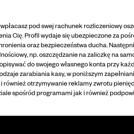
netowego
to wpłacasz pod swej rachunek rozliczeniowy os
zenia Cię. Profil wydaje się ubezpieczone za p
 chronienia oraz bezpieczeństwa ducha. Następ
dnościowy, np. oszczędzanie na zaliczkę na sa
dopisywać do swojego własnego konta przy każd
dzaje zarabiania kasy, w poniższym zapełniani
 również otrzymywanie reklamy zwrotu pieniędz
iale spośród programami jak i również podpowi