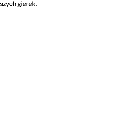
aszych gierek.
egie
od