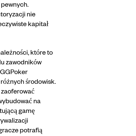
i pewnych.
toryzacji nie
eczywiste kapitał
leżności, które to
celu zawodników
y GGPoker
 różnych środowisk.
 zaoferować
ę wybudować na
ytującą gamę
ywalizacji
racze potrafią