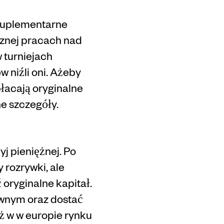
 suplementarne
cznej pracach nad
 turniejach
 niźli oni. Ażeby
płacają oryginalne
e szczegóły.
j pieniężnej. Po
 rozrywki, ale
 oryginalne kapitał.
ywnym oraz dostać
iż w w europie rynku