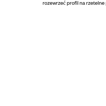
rozewrzeć profil na rzetelne
Symbo
Treasu
i takt
autom