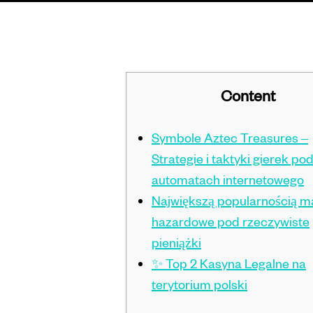
Services
Content
Symbole Aztec Treasures –
Strategie i taktyki gierek po
automatach internetowego
Największą popularnością m
hazardowe pod rzeczywiste
pieniążki
✨ Top 2 Kasyna Legalne na
terytorium polski