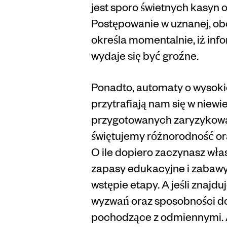
jest sporo świetnych kasyn 
Postępowanie w uznanej, obce
określa momentalnie, iż inf
wydaje się być groźne.
Ponadto, automaty o wysokie
przytrafiają nam się w niew
przygotowanych zaryzykowa
świętujemy różnorodność or
O ile dopiero zaczynasz w
zapasy edukacyjne i zabawy
wstępie etapy. A jeśli znaj
wyzwań oraz sposobności do
pochodzące z odmiennymi. 