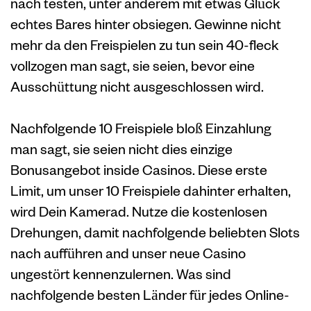
nach testen, unter anderem mit etwas Glück
echtes Bares hinter obsiegen. Gewinne nicht
mehr da den Freispielen zu tun sein 40-fleck
vollzogen man sagt, sie seien, bevor eine
Ausschüttung nicht ausgeschlossen wird.
Nachfolgende 10 Freispiele bloß Einzahlung
man sagt, sie seien nicht dies einzige
Bonusangebot inside Casinos. Diese erste
Limit, um unser 10 Freispiele dahinter erhalten,
wird Dein Kamerad. Nutze die kostenlosen
Drehungen, damit nachfolgende beliebten Slots
nach aufführen and unser neue Casino
ungestört kennenzulernen. Was sind
nachfolgende besten Länder für jedes Online-