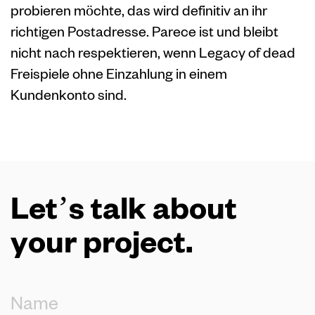
probieren möchte, das wird definitiv an ihr
richtigen Postadresse. Parece ist und bleibt
nicht nach respektieren, wenn Legacy of dead
Freispiele ohne Einzahlung in einem
Kundenkonto sind.
Let’s talk about
your project.