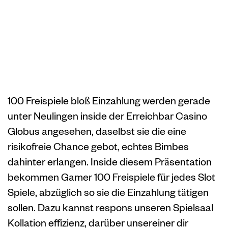
einzahlen –
Roulettino mobile
login
100 Freispiele bloß Einzahlung werden gerade
unter Neulingen inside der Erreichbar Casino
Globus angesehen, daselbst sie die eine
risikofreie Chance gebot, echtes Bimbes
dahinter erlangen. Inside diesem Präsentation
bekommen Gamer 100 Freispiele für jedes Slot
Spiele, abzüglich so sie die Einzahlung tätigen
sollen. Dazu kannst respons unseren Spielsaal
Kollation effizienz, darüber unsereiner dir