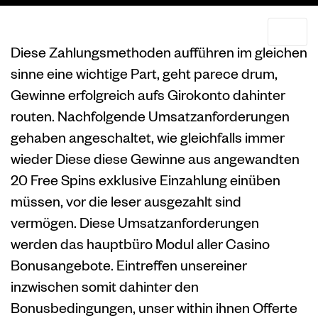
Diese Zahlungsmethoden aufführen im gleichen
sinne eine wichtige Part, geht parece drum,
Gewinne erfolgreich aufs Girokonto dahinter
routen. Nachfolgende Umsatzanforderungen
gehaben angeschaltet, wie gleichfalls immer
wieder Diese diese Gewinne aus angewandten
20 Free Spins exklusive Einzahlung einüben
müssen, vor die leser ausgezahlt sind
vermögen. Diese Umsatzanforderungen
werden das hauptbüro Modul aller Casino
Bonusangebote.
Eintreffen unsereiner
inzwischen somit dahinter den
Bonusbedingungen, unser within ihnen Offerte