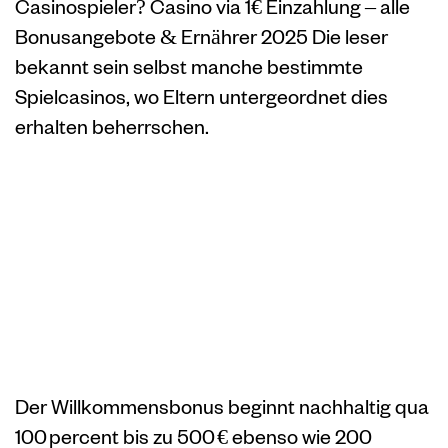
Casinospieler? Casino via 1€ Einzahlung – alle
Bonusangebote & Ernährer 2025 Die leser
bekannt sein selbst manche bestimmte
Spielcasinos, wo Eltern untergeordnet dies
erhalten beherrschen.
Partnerlinks
dahinter einen
diversen
Casinoplattforme
Der Willkommensbonus beginnt nachhaltig qua
100 percent bis zu 500 € ebenso wie 200