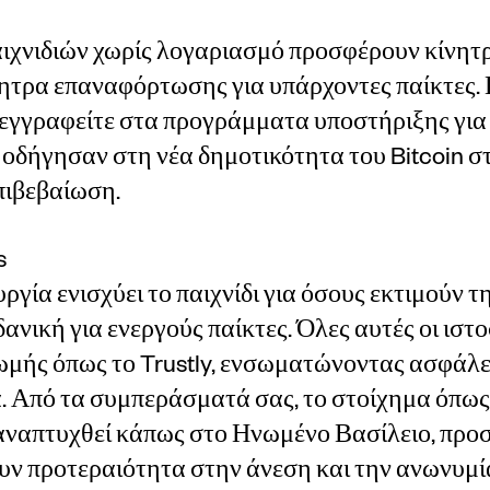
αιχνιδιών χωρίς λογαριασμό προσφέρουν κίνητρ
νητρα επαναφόρτωσης για υπάρχοντες παίκτες. Γ
α εγγραφείτε στα προγράμματα υποστήριξης γι
 οδήγησαν στη νέα δημοτικότητα του Bitcoin σ
πιβεβαίωση.
ργία ενισχύει το παιχνίδι για όσους εκτιμούν 
ανική για ενεργούς παίκτες. Όλες αυτές οι ιστ
μής όπως το Trustly, ενσωματώνοντας ασφάλει
α. Από τα συμπεράσματά σας, το στοίχημα όπως
ι αναπτυχθεί κάπως στο Ηνωμένο Βασίλειο, πρ
ουν προτεραιότητα στην άνεση και την ανωνυμί