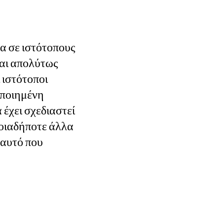
τα σε ιστότοπους
ναι απολύτως
 ιστότοποι
οποιημένη
 έχει σχεδιαστεί
ποιαδήποτε άλλα
 αυτό που
μάτων