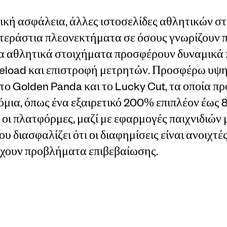
νική ασφάλεια, άλλες ιστοσελίδες αθλητικών 
εράστια πλεονεκτήματα σε όσους γνωρίζουν π
ρα αθλητικά στοιχήματα προσφέρουν δυναμικ
 reload και επιστροφή μετρητών. Προσφέρω υψη
το Golden Panda και το Lucky Cut, τα οποία π
μια, όπως ένα εξαιρετικό 200% επιπλέον έως 
οι πλατφόρμες, μαζί με εφαρμογές παιχνιδιών 
 διασφαλίζει ότι οι διαφημίσεις είναι ανοιχτές
ρχουν προβλήματα επιβεβαίωσης.
πει τη χρήσ