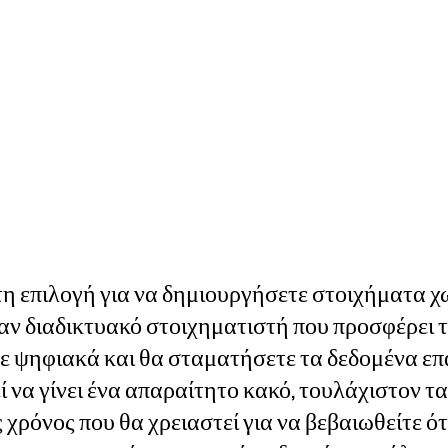
μάτων χωρί
θευση
ητας;
τη επιλογή για να δημιουργήσετε στοιχήματα 
ν διαδικτυακό στοιχηματιστή που προσφέρει το
ε ψηφιακά και θα σταματήσετε τα δεδομένα επ
 να γίνει ένα απαραίτητο κακό, τουλάχιστον τα
 χρόνος που θα χρειαστεί για να βεβαιωθείτε ό